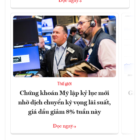
Đọc ngay
Thế giới
Chứng khoán Mỹ lập kỷ lục mới
Giá 
nhờ dịch chuyển kỳ vọng lãi suất,
giá dầu giảm 8% tuần này
Đọc ngay