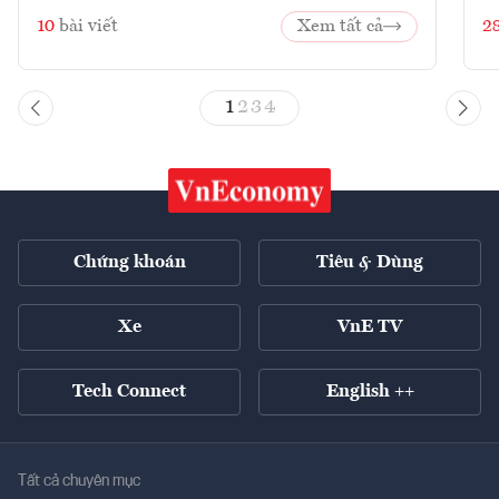
10
bài viết
Xem tất cả
2
1
2
3
4
Chứng khoán
Tiêu & Dùng
Xe
VnE TV
Tech Connect
English ++
Tất cả chuyên mục