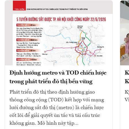
Định hướng metro và TOD chiến lược
K
trong phát triển đô thị bền vững
K
Phát triển đô thị theo định hướng giao
K
thông công cộng (TOD) kết hợp với mạng
V
lưới đường sắt đô thị (metro) là chiến lược
cốt lõi để giải quyết ùn tắc và tái cấu trúc
không gian. Mô hình này tập...