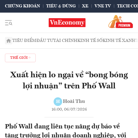
CHỨNG KHOÁN
TIÊU & DÙNG
XE
VNE TV
TECH CO
TIÊU ĐIỂM
ĐẦU TƯ
TÀI CHÍNH
KINH TẾ SỐ
KINH TẾ XANH
THẾ GIỚI
Xuất hiện lo ngại về “bong bóng
lợi nhuận” trên Phố Wall
Hoài Thu
H
16:00, 06/07/2026
Phố Wall đang liên tục nâng dự báo về
tăng trưởng lợi nhuận doanh nghiệp, với