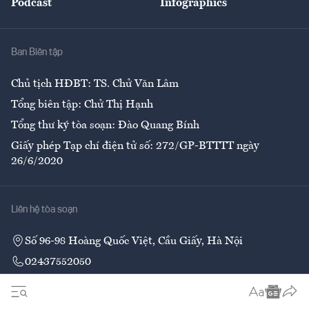
Podcast
Infographics
Giải trí
Y tế
Nhà
Ban Biên tập
Ẩm thực
Chủ tịch HĐBT: TS. Chử Văn Lâm
Tổng biên tập: Chử Thị Hạnh
Tổng thư ký tòa soạn: Đào Quang Bính
Giấy phép Tạp chí điện tử số: 272/GP-BTTTT ngày
26/6/2020
Liên hệ tòa soạn
Số 96-98 Hoàng Quốc Việt, Cầu Giấy, Hà Nội
02437552050
Liên hệ quảng cáo