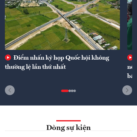
Điểm nhấn kỳ họp Quốc hội không
thường lệ lần thứ nhất
nôn
bất
Dòng sự kiện