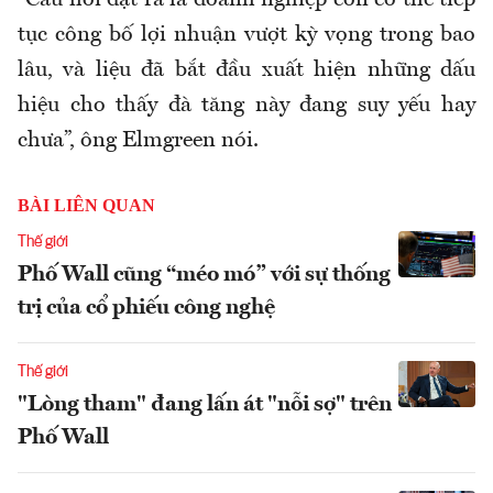
“Câu hỏi đặt ra là doanh nghiệp còn có thể tiếp
tục công bố lợi nhuận vượt kỳ vọng trong bao
lâu, và liệu đã bắt đầu xuất hiện những dấu
hiệu cho thấy đà tăng này đang suy yếu hay
chưa”, ông Elmgreen nói.
BÀI LIÊN QUAN
Thế giới
Phố Wall cũng “méo mó” với sự thống
trị của cổ phiếu công nghệ
Thế giới
"Lòng tham" đang lấn át "nỗi sợ" trên
Phố Wall