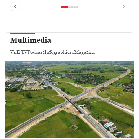
Multimedia
VnE TV
Podcast
Infographics
eMagazine