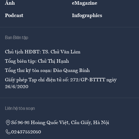
Ảnh
eMagazine
Đẹp +
An sinh
Podcast
Infographics
Giải trí
Y tế
Nhà
Ban Biên tập
Ẩm thực
Chủ tịch HĐBT: TS. Chử Văn Lâm
Tổng biên tập: Chử Thị Hạnh
Tổng thư ký tòa soạn: Đào Quang Bính
Giấy phép Tạp chí điện tử số: 272/GP-BTTTT ngày
26/6/2020
Liên hệ tòa soạn
Số 96-98 Hoàng Quốc Việt, Cầu Giấy, Hà Nội
02437552050