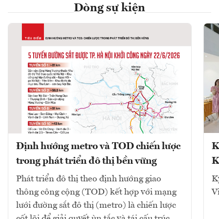
Dòng sự kiện
Định hướng metro và TOD chiến lược
K
trong phát triển đô thị bền vững
K
Phát triển đô thị theo định hướng giao
K
thông công cộng (TOD) kết hợp với mạng
V
lưới đường sắt đô thị (metro) là chiến lược
cốt lõi để giải quyết ùn tắc và tái cấu trúc