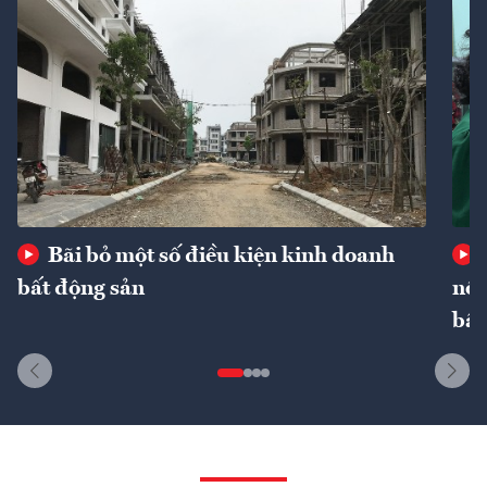
Bãi bỏ một số điều kiện kinh doanh
bất động sản
nôn
bất