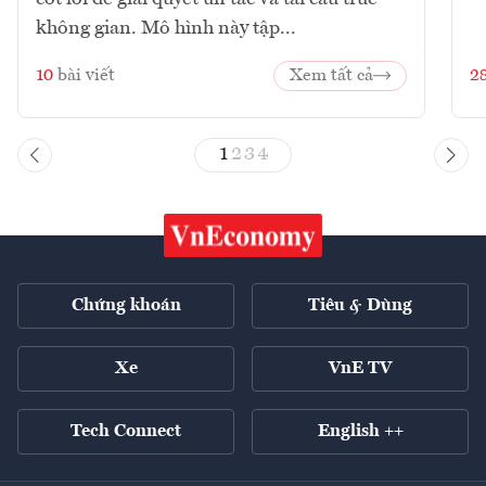
không gian. Mô hình này tập...
10
bài viết
Xem tất cả
2
1
2
3
4
Chứng khoán
Tiêu & Dùng
Xe
VnE TV
Tech Connect
English ++