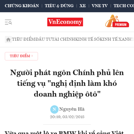
CHỨNG KHOÁN
TIÊU & DÙNG
XE
VNE TV
TECH CO
TIÊU ĐIỂM
ĐẦU TƯ
TÀI CHÍNH
KINH TẾ SỐ
KINH TẾ XANH
TIÊU ĐIỂM
Người phát ngôn Chính phủ lên
tiếng vụ "nghị định làm khó
doanh nghiệp ôtô"
Nguyên Hà
N
20:59, 03/02/2018
Vừa qua một lô xe BMW khi về cảng Việt