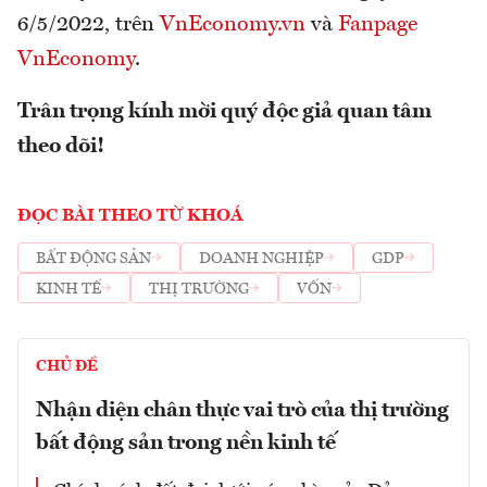
6/5/2022, trên
VnEconomy.vn
và
Fanpage
VnEconomy
.
Trân trọng kính mời quý độc giả quan tâm
theo dõi!
ĐỌC BÀI THEO TỪ KHOÁ
BẤT ĐỘNG SẢN
DOANH NGHIỆP
GDP
KINH TẾ
THỊ TRƯỜNG
VỐN
CHỦ ĐỀ
Nhận diện chân thực vai trò của thị trường
bất động sản trong nền kinh tế