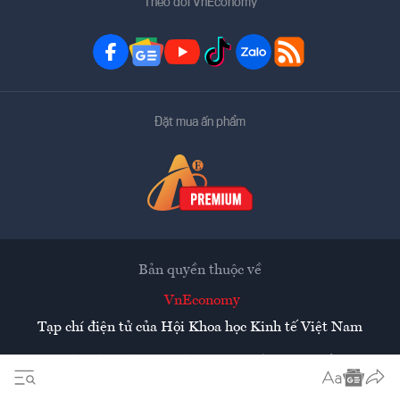
Theo dõi VnEconomy
Đặt mua ấn phẩm
Bản quyền thuộc về
VnEconomy
Tạp chí điện tử của Hội Khoa học Kinh tế Việt Nam
Mọi tin bài đăng lại từ website này phải có sự chấp thuận
bằng văn bản của
Tạp chí Kinh tế Việt Nam - VnEconomy