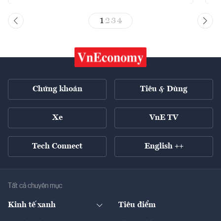
1
2
3
4
Chứng khoán
Tiêu & Dùng
Xe
VnE TV
Tech Connect
English ++
Tất cả chuyên mục
Kinh tế xanh
Tiêu điểm
Chuyển động xanh