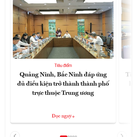
Tiêu điểm
Quảng Ninh, Bắc Ninh đáp ứng
Tiế
đủ điều kiện trở thành thành phố
hệ
trực thuộc Trung ương
Đọc ngay