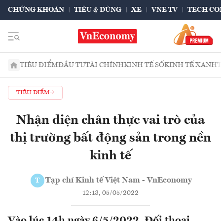
CHỨNG KHOÁN
TIÊU & DÙNG
XE
VNE TV
TECH CO
TIÊU ĐIỂM
ĐẦU TƯ
TÀI CHÍNH
KINH TẾ SỐ
KINH TẾ XANH
TIÊU ĐIỂM
Nhận diện chân thực vai trò của
thị trường bất động sản trong nền
kinh tế
Tạp chí Kinh tế Việt Nam - VnEconomy
T
12:13, 05/05/2022
Vào lúc 14h ngày 6/5/2022, Đối thoại