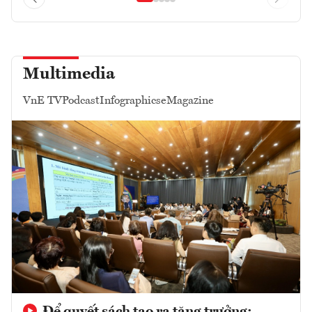
Multimedia
VnE TV
Podcast
Infographics
eMagazine
Để quyết sách tạo ra tăng trưởng: