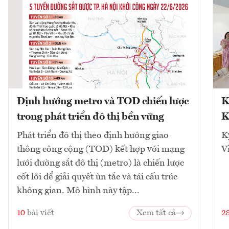
Định hướng metro và TOD chiến lược
K
trong phát triển đô thị bền vững
K
Phát triển đô thị theo định hướng giao
K
thông công cộng (TOD) kết hợp với mạng
V
lưới đường sắt đô thị (metro) là chiến lược
cốt lõi để giải quyết ùn tắc và tái cấu trúc
không gian. Mô hình này tập...
10
bài viết
Xem tất cả
2