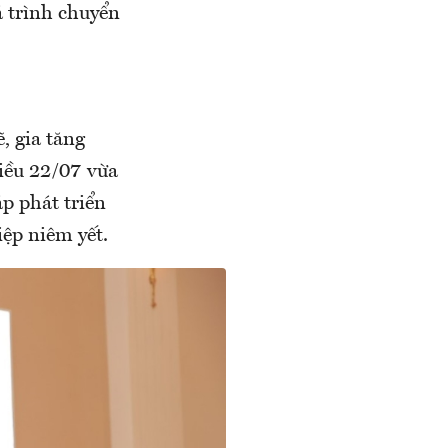
á trình chuyển
, gia tăng
iều 22/07 vừa
áp phát triển
ệp niêm yết.