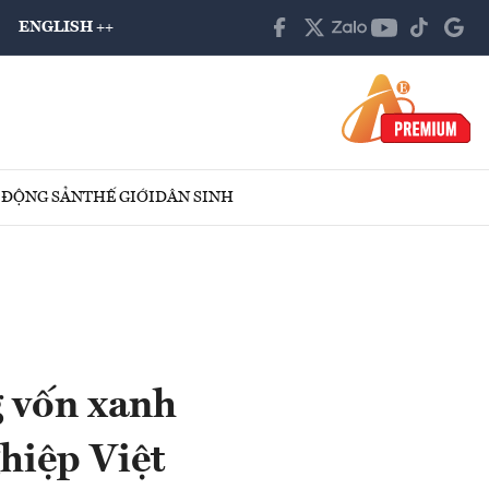
ENGLISH ++
 ĐỘNG SẢN
THẾ GIỚI
DÂN SINH
g vốn xanh
hiệp Việt