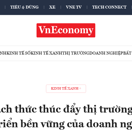
TIÊU & DÙNG
XE
VNE TV
TECH CONNECT
ÍNH
KINH TẾ SỐ
KINH TẾ XANH
THỊ TRƯỜNG
DOANH NGHIỆP
BẤT
KINH TẾ XANH
ch thức thúc đẩy thị trườn
triển bền vững của doanh ng