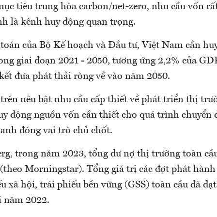
ục tiêu trung hòa carbon/net-zero, nhu cầu vốn rất
ính là kênh huy động quan trọng.
 toán của Bộ Kế hoạch và Đầu tư, Việt Nam cần hu
ong giai đoạn 2021 - 2050, tương ứng 2,2% của GD
kết đưa phát thải ròng về vào năm 2050.
trên nêu bật nhu cầu cấp thiết về phát triển thị trư
uy động nguồn vốn cần thiết cho quá trình chuyển đ
xanh đóng vai trò chủ chốt.
g, trong năm 2023, tổng dư nợ thị trường toàn cầu
theo Morningstar). Tổng giá trị các đợt phát hành 
ếu xã hội, trái phiếu bền vững (GSS) toàn cầu đã đạ
i năm 2022.