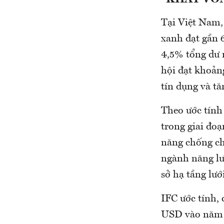
Tại Việt Nam,
xanh đạt gần 6
4,5% tổng dư 
hội đạt khoản
tín dụng và t
Theo ước tính
trong giai đo
năng chống ch
ngành năng lư
sở hạ tầng lướ
IFC ước tính, 
USD vào năm 2