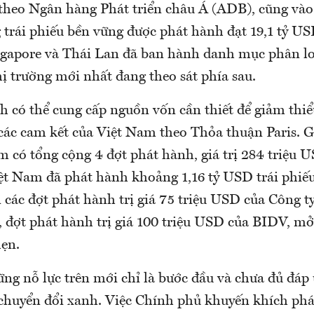
 theo Ngân hàng Phát triển châu Á (ADB), cũng vào
trái phiếu bền vững được phát hành đạt 19,1 tỷ US
ngapore và Thái Lan đã ban hành danh mục phân lo
ị trường mới nhất đang theo sát phía sau.
h có thể cung cấp nguồn vốn cần thiết để giảm thiểu
 các cam kết của Việt Nam theo Thỏa thuận Paris. G
 có tổng cộng 4 đợt phát hành, giá trị 284 triệu 
ệt Nam đã phát hành khoảng 1,16 tỷ USD trái phiế
 các đợt phát hành trị giá 75 triệu USD của Công t
, đợt phát hành trị giá 100 triệu USD của BIDV, mở
hẹn.
ững nỗ lực trên mới chỉ là bước đầu và chưa đủ đáp
 chuyển đổi xanh. Việc Chính phủ khuyến khích ph