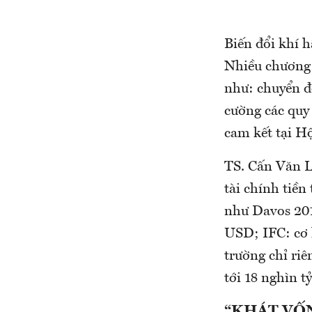
Biến đổi khí h
Nhiều chương 
như: chuyển đ
cường các quy 
cam kết tại 
TS. Cấn Văn L
tài chính tiền
như Davos 2019
USD; IFC: cơ h
trường chỉ riê
tới 18 nghìn 
“KHÁT VỐ