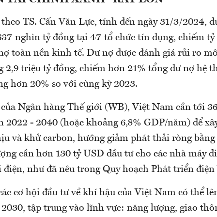
 theo TS. Cấn Văn Lực, tính đến ngày 31/3/2024, d
37 nghìn tỷ đồng tại 47 tổ chức tín dụng, chiếm t
nợ toàn nền kinh tế. Dư nợ được đánh giá rủi ro mô
g 2,9 triệu tỷ đồng, chiếm hơn 21% tổng dư nợ hệ t
ăng hơn 20% so với cùng kỳ 2023.
 của Ngân hàng Thế giới (WB), Việt Nam cần tới 3
ạn 2022 - 2040 (hoặc khoảng 6,8% GDP/năm) để xâ
ịu và khử carbon, hướng giảm phát thải ròng bằng 
ợng cần hơn 130 tỷ USD đầu tư cho các nhà máy đi
i điện, như đã nêu trong Quy hoạch Phát triển điện 
các cơ hội đầu tư về khí hậu của Việt Nam có thể lên
030, tập trung vào lĩnh vực: năng lượng, giao thô