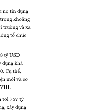
ư nợ tín dụng
ỷ trọng khoảng
i trường và xã
hống tổ chức
68 tỷ USD
y dựng khả
0. Cụ thể,
ện mới và cơ
VIII.
 tới 757 tỷ
ng, xây dựng