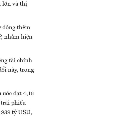
 lớn và thị
y động thêm
P, nhằm hiện
ờng tài chính
ổi này, trong
 ước đạt 4,16
trái phiếu
t 939 tỷ USD,