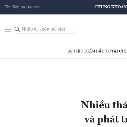
Thứ Bảy, 08/08/2026
CHỨNG KHOÁN
TIÊU ĐIỂM
ĐẦU TƯ
TÀI CH
Nhiều thá
và phát 