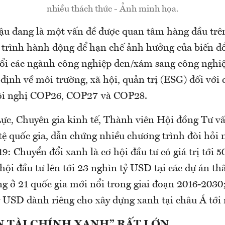
nhiều thách thức - Ảnh minh họa.
ậu đang là một vấn đề được quan tâm hàng đầu trên
trình hành động để hạn chế ảnh hưởng của biến đổ
ổi các ngành công nghiệp đen/xám sang công nghiệ
định về môi trường, xã hội, quản trị (ESG) đối với 
Hội nghị COP26, COP27 và COP28.
ực, Chuyên gia kinh tế, Thành viên Hội đồng Tư v
 tệ quốc gia, dẫn chứng nhiều chương trình đòi hỏi
: Chuyển đổi xanh là cơ hội đầu tư có giá trị tới 5
ội đầu tư lên tới 23 nghìn tỷ USD tại các dự án th
ng ở 21 quốc gia mới nổi trong giai đoạn 2016-2030
tỷ USD dành riêng cho xây dựng xanh tại châu Á tới
N TÀI CHÍNH XANH” RẤT LỚN