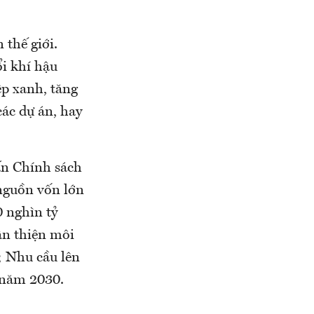
 thế giới.
i khí hậu
p xanh, tăng
các dự án, hay
ấn Chính sách
 nguồn vốn lớn
0 nghìn tỷ
ân thiện môi
; Nhu cầu lên
 năm 2030.