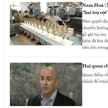
Nam Hoa (N
“hai trụ cột
Nhờ quyết địn
chuyển hướng
gỗ giá trị c
hiện đã kín đ
tiến lớn tro
Hai quan ch
Quan điểm chu
chỉnh để trán