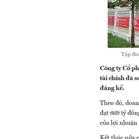
Tập đoà
Công ty Cổ p
tài chính đã s
đáng kể.
Theo đó, doan
đạt 669 tỷ đồ
của lợi nhuận
Kết thúc nửa 