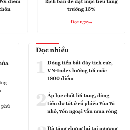
với điểm
kịch bản để đạt mục tiêu tăng
 thôn
trưởng 13%
Đọc ngay
Đọc nhiều
1
Dòng tiền bắt đáy tích cực,
 nửa
VN-Index hướng tới mốc
1800 điểm
ứng
m
2
Áp lực chốt lời tăng, dòng
tiền đỡ tốt ở cổ phiếu vừa và
n phù
nhỏ, vốn ngoại vẫn mua ròng
Đà tăng chững lại tại ngưỡng