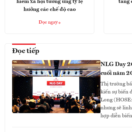
hiểm xã hội tương ứng tỷ lệ
tăng 
hưởng các chế độ cao
Đọc ngay
Đọc tiếp
NLG Day 202
cuối năm 2
Thị trường b
kiến sự biến
Long (HOSE: 
nhưng sẽ linh
hợp diễn biến 