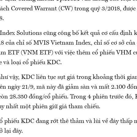
sách Covered Warrant (CW) trong quý 3/2018, được
8.
Index Solutions cũng công bố kết quả cơ cấu định k
8 của chỉ số MVIS Vietnam Index, chỉ số cơ sở củ
nam ETF (VNM ETF) với việc thêm cổ phiếu VHM c
và loại cổ phiếu KDC.
hư vậy, KDC liên tục sụt giá trong khoảng thời gia
hiên ngày 21/9, mã này đã giảm sàn và mất 2.100 đồ
 còn 28.350 đồng/cổ phiếu. Trong 4 phiên trước đó,
uy nhất một phiên giữ giá tham chiếu.
ổ phiếu KDC đang rớt thê thảm và lùi về đáy thấp 
 lại đây.