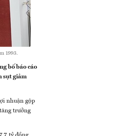
ăm 1993.
ng bố báo cáo
n sụt giảm
lợi nhuận gộp
 tăng trưởng
,7 tỷ đồng,