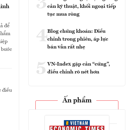
3
hình
cản kỹ thuật, khối ngoại tiếp
tục mua ròng
uả để
4
Blog chứng khoán: Điều
 phẩm
chỉnh trong phiên, áp lực
hiệp
bán vẫn rất nhẹ
c bước
5
VN-Index gặp cản “cứng”,
điều chỉnh rõ nét hơn
c điều
Ấn phẩm