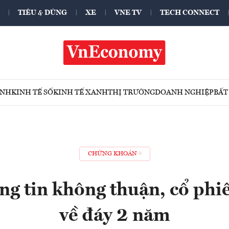
TIÊU & DÙNG
XE
VNE TV
TECH CONNECT
ÍNH
KINH TẾ SỐ
KINH TẾ XANH
THỊ TRƯỜNG
DOANH NGHIỆP
BẤT
CHỨNG KHOÁN
ng tin không thuận, cổ phi
về đáy 2 năm