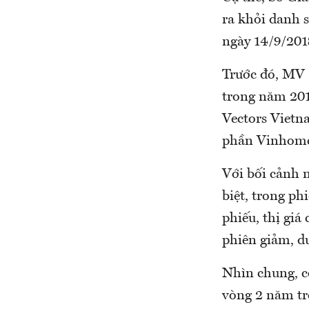
ra khỏi danh 
ngày 14/9/201
Trước đó, MV 
trong năm 201
Vectors Viet
phần Vinhome 
Với bối cảnh n
biệt, trong p
phiếu, thị giá
phiên giảm, d
Nhìn chung, c
vòng 2 năm trở