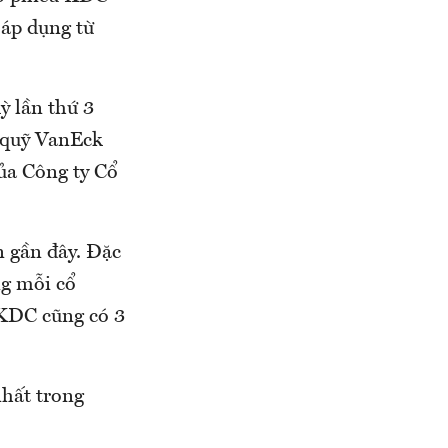
 áp dụng từ
ỳ lần thứ 3
a quỹ VanEck
ủa Công ty Cổ
n gần đây. Đặc
ng mỗi cổ
 KDC cũng có 3
nhất trong