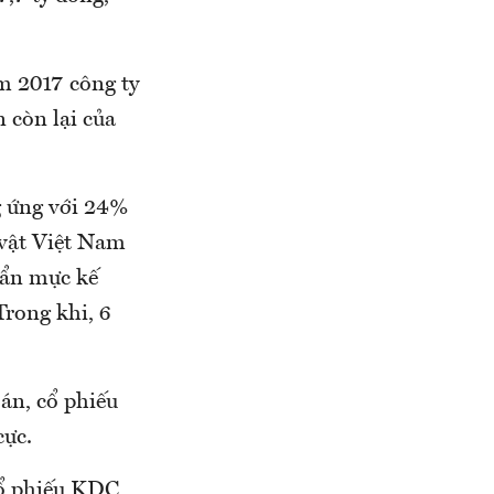
m 2017 công ty
 còn lại của
g ứng với 24%
 vật Việt Nam
uẩn mực kế
Trong khi, 6
án, cổ phiếu
cực.
cổ phiếu KDC