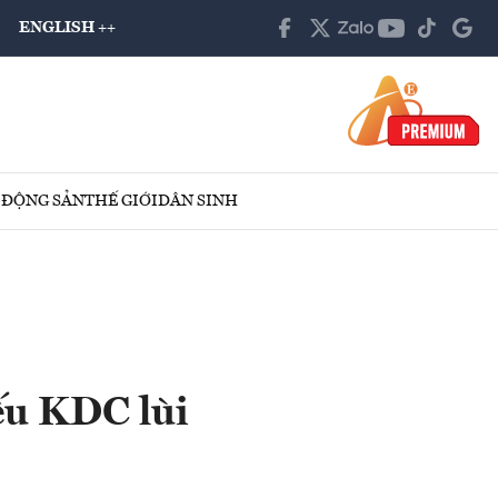
ENGLISH ++
 ĐỘNG SẢN
THẾ GIỚI
DÂN SINH
ếu KDC lùi