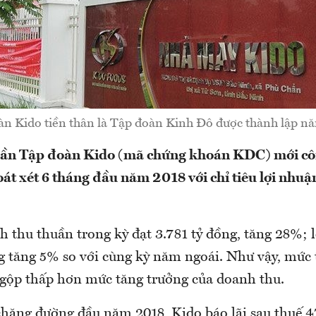
n Kido tiền thân là Tập đoàn Kinh Đô được thành lập n
hần Tập đoàn Kido (mã chứng khoán KDC) mới cô
oát xét 6 tháng đầu năm 2018 với chỉ tiêu lợi nhuậ
h thu thuần trong kỳ đạt 3.781 tỷ đồng, tăng 28%; 
ng tăng 5% so với cùng kỳ năm ngoái. Như vậy, mức
 gộp thấp hơn mức tăng trưởng của doanh thu.
chặng đường đầu năm 2018, Kido báo lãi sau thuế 47