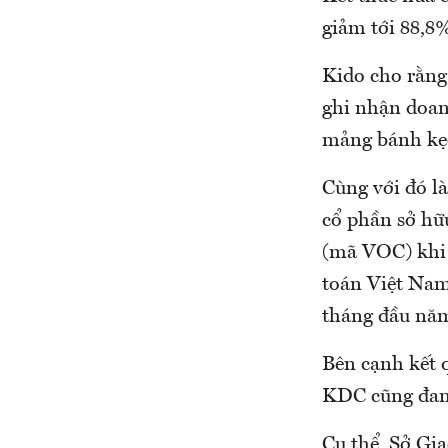
giảm tới 88,8%
Kido cho rằng
ghi nhận doan
mảng bánh kẹo
Cùng với đó l
cổ phần sở hữ
(mã VOC) khi 
toán Việt Nam 
tháng đầu năm
Bên cạnh kết q
KDC cũng đang
Cụ thể, Sở Gi