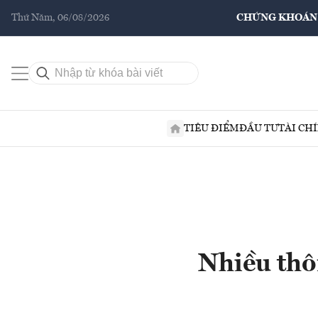
Thứ Năm, 06/08/2026
CHỨNG KHOÁN
TIÊU ĐIỂM
ĐẦU TƯ
TÀI CH
Nhiều thô