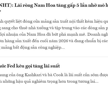
HT): Lãi ròng Nam Hoa tăng gấp 5 lần nhờ mô 
”
h quyết liệt đóng cửa mảng sản xuất nội thất kém hiệu q
 sang cho thuê nhà xưởng và tập trung vào các dòng sản
ao, lợi nhuận của Nam Hoa đã bứt phá mạnh mẽ. Doanh ng
ơn hàng sản xuất đến cuối năm 2026 và đang chuẩn bị cá
ng mảng bất động sản công nghiệp…
ức Fed kêu gọi tăng lãi suất
ng của ông Kashkari và bà Cook là lãi suất cần sớm đượ
h những hậu quả nghiêm trọng hơn trong tương lai...