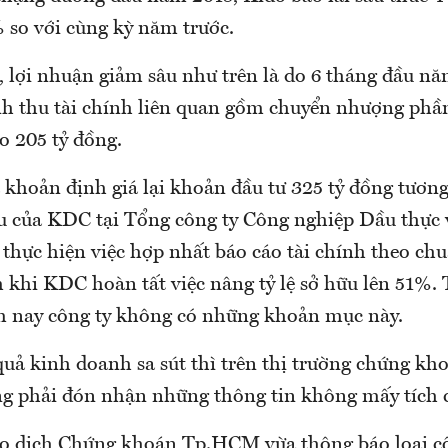
 so với cùng kỳ năm trước.
, lợi nhuận giảm sâu như trên là do 6 tháng đầu nă
h thu tài chính liên quan gồm chuyển nhượng phần
 205 tỷ đồng.
à khoản định giá lại khoản đầu tư 325 tỷ đồng tươn
u của KDC tại Tổng công ty Công nghiệp Dầu thực
thực hiện việc hợp nhất báo cáo tài chính theo ch
khi KDC hoàn tất việc nâng tỷ lệ sở hữu lên 51%. 
 nay công ty không có những khoản mục này.
uả kinh doanh sa sút thì trên thị trường chứng kho
 phải đón nhận những thông tin không mấy tích 
ao dịch Chứng khoán Tp.HCM vừa thông báo loại 