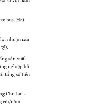
24% so với năm
xe bus. Hai
 lợi nhuận sau
tỷ).
ống sản xuất
công nghiệp hỗ
i tổng số tiền
ng Chu Lai -
g rời/năm.