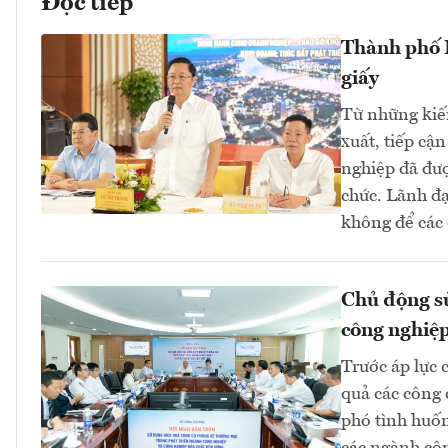
Đọc tiếp
Thành phố H
giấy
Từ những kiến
xuất, tiếp cậ
nghiệp đã đượ
chức. Lãnh đ
không để các c
Chủ động sử
công nghiệp
Trước áp lực 
quả các công 
phó tình huốn