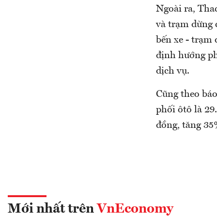
Ngoài ra, Tha
và trạm dừng 
bến xe - trạm
định hướng ph
dịch vụ.
Cũng theo báo
phối ôtô là 29
đồng, tăng 35
Mới nhất trên
VnEconomy