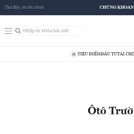
Thứ Bảy, 08/08/2026
CHỨNG KHOÁN
TIÊU ĐIỂM
ĐẦU TƯ
TÀI CH
Ôtô Trườ