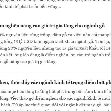
ng nghiệp nền tảng, tạo dựng môi trường cạnh tranh bình
ền kinh tế phát triển bền vững...
m nghẽn nâng cao giá trị gia tăng cho ngành gỗ
0% nguyên liệu rừng trồng, dăm gỗ và viên nén chỉ mang l
g tổng 18 tỷ USD kim ngạch xuất khẩu ngành gỗ. Trái lại,
dùng 20% nguyên liệu nhưng tạo ra giá trị xuất khẩu tới 14
ên kết lỏng lẻo đang là điểm nghẽn lớn cản trở ngành tr
n gỗ nâng cao giá trị gia tăng.
ẽn, thúc đẩy các ngành kinh tế trọng điểm bứt p
hóa mục tiêu tăng trưởng bứt phá trong bối cảnh kinh tế 
động, việc tháo gỡ điểm nghẽn cho các ngành kinh tế mũ
p bách. Từ áp lực thuế quan đối với ngành dệt may, gỗ, bài