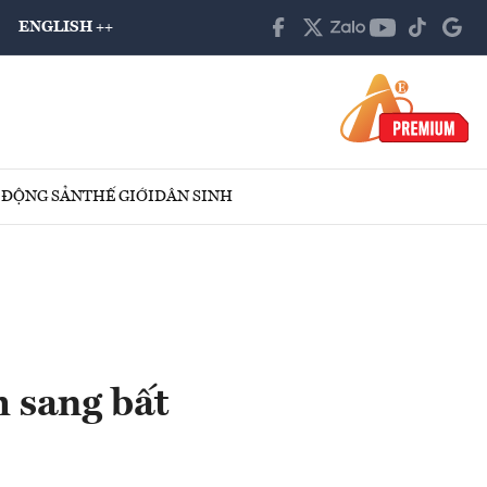
ENGLISH ++
 ĐỘNG SẢN
THẾ GIỚI
DÂN SINH
 sang bất