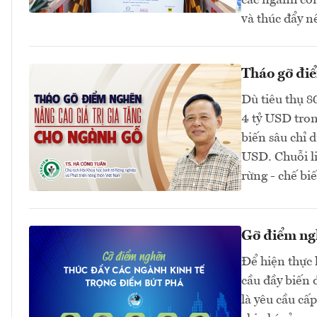
các ngành cô
và thúc đẩy n
Tháo gỡ điể
Dù tiêu thụ 8
4 tỷ USD tron
biến sâu chỉ 
USD. Chuỗi li
rừng - chế biế
Gỡ điểm ngh
Để hiện thực 
cầu đầy biến 
là yêu cầu cấ