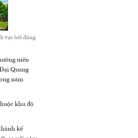
nh vực bất động
thường niên
 Đại Quang
trong năm
thuộc khu đô
thành kế