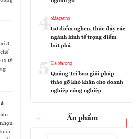
 đẳng
ngành gỗ
4
eMagazine
Gỡ điểm nghẽn, thúc đẩy các
ngành kinh tế trọng điểm
ại 3-
bứt phá
 chế
-15 tỷ
5
Địa phương
ồng
Quảng Trị bàn giải pháp
tháo gỡ khó khăn cho doanh
nghiệp công nghiệp
há
toàn
Ấn phẩm
i nhọn
 toán