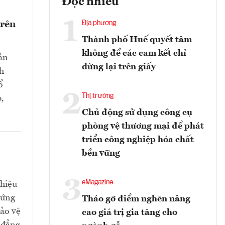
Đọc nhiều
1
trên
Địa phương
Thành phố Huế quyết tâm
không để các cam kết chỉ
sản
dừng lại trên giấy
nh
ổ
2
Thị trường
,
Chủ động sử dụng công cụ
phòng vệ thương mại để phát
triển công nghiệp hóa chất
bền vững
3
eMagazine
 hiệu
 ứng
Tháo gỡ điểm nghẽn nâng
bảo vệ
cao giá trị gia tăng cho