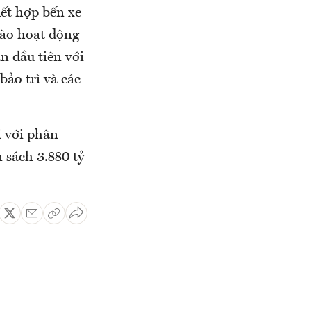
ết hợp bến xe
vào hoạt động
n đầu tiên với
ảo trì và các
 với phân
 sách 3.880 tỷ