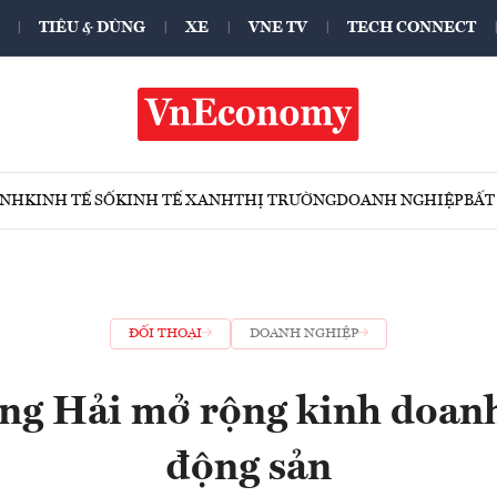
TIÊU & DÙNG
XE
VNE TV
TECH CONNECT
ÍNH
KINH TẾ SỐ
KINH TẾ XANH
THỊ TRƯỜNG
DOANH NGHIỆP
BẤT
ĐỐI THOẠI
DOANH NGHIỆP
ng Hải mở rộng kinh doanh
động sản