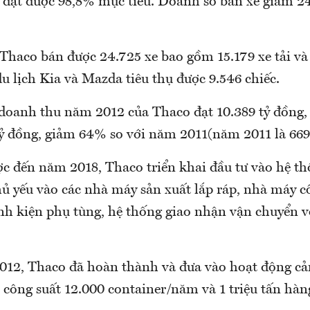
ỉ đạt được 98,8% mục tiêu. Doanh số bán xe giảm 
Thaco bán được 24.725 xe bao gồm 15.179 xe tải và 
u lịch Kia và Mazda tiêu thụ được 9.546 chiếc.
 doanh thu năm 2012 của Thaco đạt 10.389 tỷ đồng,
tỷ đồng, giảm 64% so với năm 2011(năm 2011 là 669 
ợc đến năm 2018, Thaco triển khai đầu tư vào hệ th
chủ yếu vào các nhà máy sản xuất lắp ráp, nhà máy 
inh kiện phụ tùng, hệ thống giao nhận vận chuyển vớ
012, Thaco đã hoàn thành và đưa vào hoạt động cả
 công suất 12.000 container/năm và 1 triệu tấn hàn