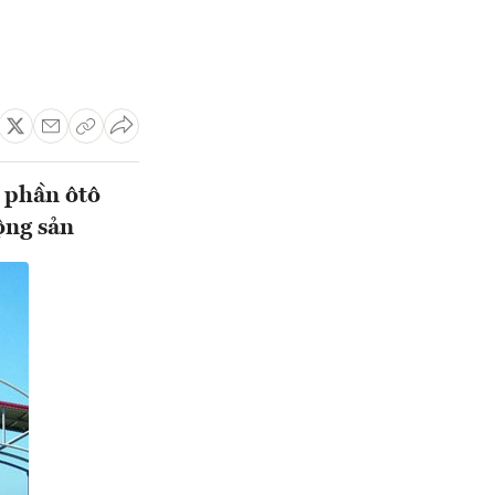
 phần ôtô
ộng sản