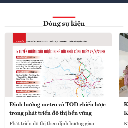
Dòng sự kiện
Định hướng metro và TOD chiến lược
K
trong phát triển đô thị bền vững
K
Phát triển đô thị theo định hướng giao
K