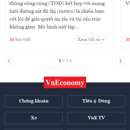
thông công cộng (TOD) kết hợp với mạng
V
lưới đường sắt đô thị (metro) là chiến lược
cốt lõi để giải quyết ùn tắc và tái cấu trúc
không gian. Mô hình này tập...
10
bài viết
Xem tất cả
2
1
2
3
4
Chứng khoán
Tiêu & Dùng
Xe
VnE TV