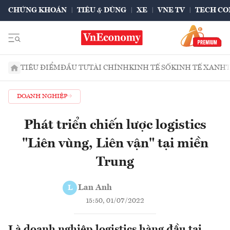
CHỨNG KHOÁN
TIÊU & DÙNG
XE
VNE TV
TECH CO
TIÊU ĐIỂM
ĐẦU TƯ
TÀI CHÍNH
KINH TẾ SỐ
KINH TẾ XANH
DOANH NGHIỆP
Phát triển chiến lược logistics
"Liên vùng, Liên vận" tại miền
Trung
Lan Anh
L
15:50, 01/07/2022
Là doanh nghiệp logistics hàng đầu tại