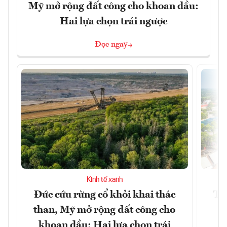
Mỹ mở rộng đất công cho khoan dầu:
Hai lựa chọn trái ngược
Đọc ngay
Kinh tế xanh
Đức cứu rừng cổ khỏi khai thác
Tâ
than, Mỹ mở rộng đất công cho
k
khoan dầu: Hai lựa chọn trái