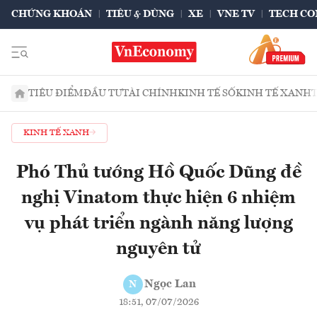
CHỨNG KHOÁN
TIÊU & DÙNG
XE
VNE TV
TECH CO
TIÊU ĐIỂM
ĐẦU TƯ
TÀI CHÍNH
KINH TẾ SỐ
KINH TẾ XANH
KINH TẾ XANH
Phó Thủ tướng Hồ Quốc Dũng đề
nghị Vinatom thực hiện 6 nhiệm
vụ phát triển ngành năng lượng
nguyên tử
Ngọc Lan
N
18:51, 07/07/2026