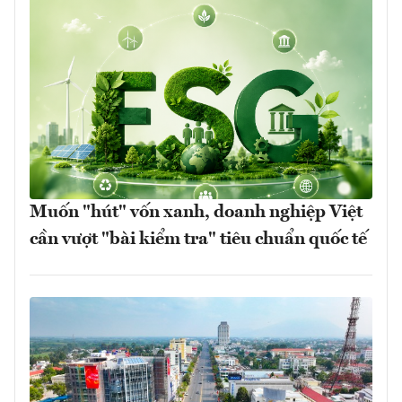
Muốn "hút" vốn xanh, doanh nghiệp Việt
cần vượt "bài kiểm tra" tiêu chuẩn quốc tế