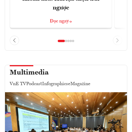
ngược
Đọc ngay
Multimedia
VnE TV
Podcast
Infographics
eMagazine