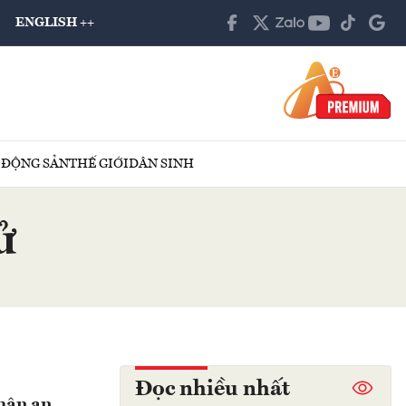
ENGLISH ++
 ĐỘNG SẢN
THẾ GIỚI
DÂN SINH
ử
Đọc nhiều nhất
hân an