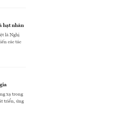
à hạt nhân
ệt là Nghị
iến các tác
gia
óng xạ trong
t triển, ứng