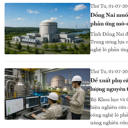
Thứ Tư, 01-07-2
Đồng Nai muốn
phản ứng mô-
Tỉnh Đồng Nai đ
Trung ương lựa c
nghệ lò phản ứn
Thứ Tư, 01-07-2
Đề xuất phụ cấ
lượng nguyên 
Bộ Khoa học và 
hiện nghiên cứu 
công nghệ lò phả
năng nghiên cứu, 