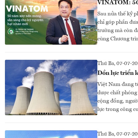
VINATOM: 50 n
Sau nửa thế kỷ 
chỉ góp phần đưa
trường mà còn đ
cùng Chương trìn
Thứ Ba, 07-07-2
Dồn lực triển 
Việt Nam đang t
dược chất phóng 
cộng đồng, người
lực trong công c
Thứ Ba, 07-07-2