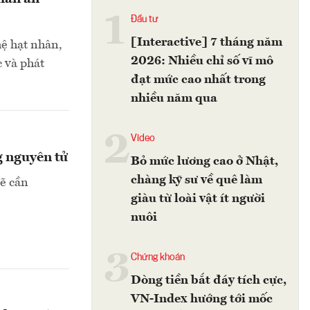
1
Đầu tư
[Interactive] 7 tháng năm
hệ hạt nhân,
2026: Nhiều chỉ số vĩ mô
 và phát
đạt mức cao nhất trong
nhiều năm qua
2
Video
g nguyên tử
Bỏ mức lương cao ở Nhật,
chàng kỹ sư về quê làm
ẽ cần
giàu từ loài vật ít người
nuôi
3
Chứng khoán
Dòng tiền bắt đáy tích cực,
VN-Index hướng tới mốc