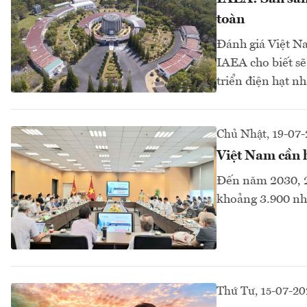
toàn
Đánh giá Việt Na
IAEA cho biết sẽ
triển điện hạt n
Chủ Nhật, 19-07
Việt Nam cần h
Đến năm 2030, 2
khoảng 3.900 nhâ
Thứ Tư, 15-07-20