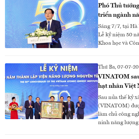
Phó Thủ tướng
triển ngành n
Sáng 7/7, tại Hà
Lễ kỷ niệm 50 n
Khoa học và Côn
Thứ Ba, 07-07-2
VINATOM sau 5
hạt nhân Việt
Sau nửa thế kỷ x
(VINATOM) được k
làm chủ công ngh
ninh năng lượng 