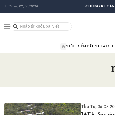
Thứ Sáu, 07/08/2026
CHỨNG KHOÁN
TIÊU ĐIỂM
ĐẦU TƯ
TÀI CH
Thứ Tư, 05-08-2
IAEA: Sẵn sàn