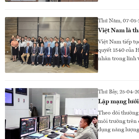
Thứ Năm, 07-05-
Việt Nam là th
Việt Nam tiếp tụ
quyết 1540 của H
nhân trong lĩnh 
Thứ Bảy, 25-04-2
Lập mạng lưới
Theo dõi thường 
môi trường trên 
dụng năng lượng