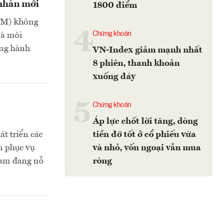
nhân mới
1800 điểm
TOM) không
4
Chứng khoán
và môi
ồng hành
VN-Index giảm mạnh nhất
8 phiên, thanh khoản
xuống đáy
5
Chứng khoán
Áp lực chốt lời tăng, dòng
t triển các
tiền đỡ tốt ở cổ phiếu vừa
n phục vụ
và nhỏ, vốn ngoại vẫn mua
Nam đang nỗ
ròng