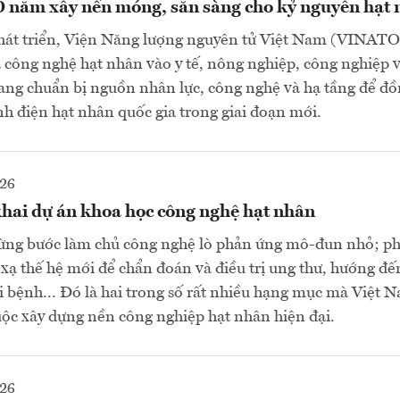
ăm xây nền móng, sẵn sàng cho kỷ nguyên hạt 
phát triển, Viện Năng lượng nguyên tử Việt Nam (VINA
 công nghệ hạt nhân vào y tế, nông nghiệp, công nghiệp 
ang chuẩn bị nguồn nhân lực, công nghệ và hạ tầng để đ
h điện hạt nhân quốc gia trong giai đoạn mới.
026
khai dự án khoa học công nghệ hạt nhân
ừng bước làm chủ công nghệ lò phản ứng mô-đun nhỏ; phá
xạ thế hệ mới để chẩn đoán và điều trị ung thư, hướng đế
 bệnh... Đó là hai trong số rất nhiều hạng mục mà Việt 
uộc xây dựng nền công nghiệp hạt nhân hiện đại.
026