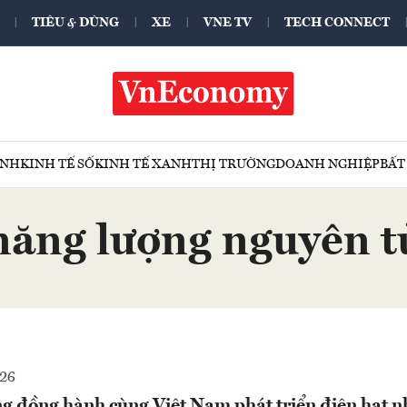
TIÊU & DÙNG
XE
VNE TV
TECH CONNECT
ÍNH
KINH TẾ SỐ
KINH TẾ XANH
THỊ TRƯỜNG
DOANH NGHIỆP
BẤT
năng lượng nguyên t
026
g đồng hành cùng Việt Nam phát triển điện hạt n