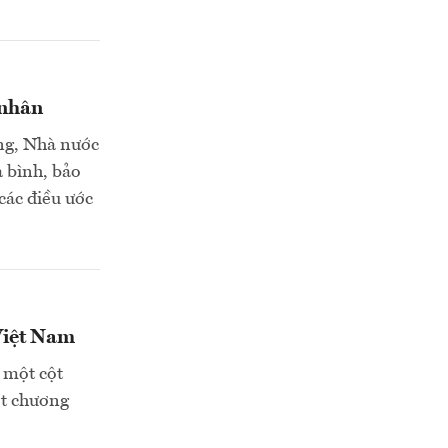
 nhân
ng, Nhà nước
a bình, bảo
các điều ước
 Việt Nam
 một cột
ột chương