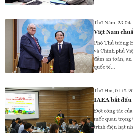
Thứ Năm, 23-04-
Việt Nam chuẩn
Phó Thủ tướng H
và Chính phủ Việ
đảm an toàn, an 
quốc tế…
Thứ Hai, 01-12-2
IAEA bắt đầu đ
Đợt công tác củ
mốc quan trọng t
trình điện hạt n