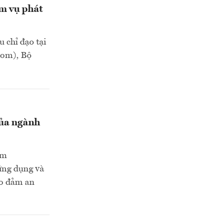
m vụ phát
 chỉ đạo tại
tom), Bộ
của ngành
am
ứng dụng và
ảo đảm an