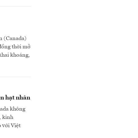
an (Canada)
 đồng thời mở
 khai khoáng,
ện hạt nhân
nada không
, kinh
 với Việt