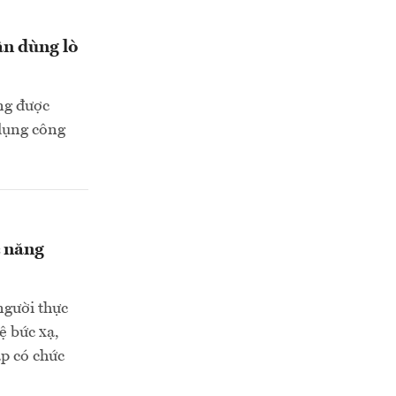
ân dùng lò
ng được
 dụng công
c năng
người thực
ệ bức xạ,
ập có chức