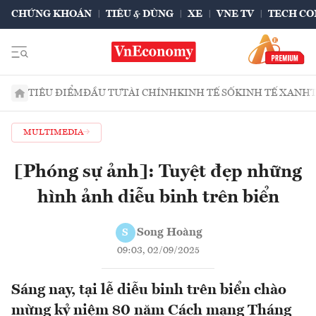
CHỨNG KHOÁN
TIÊU & DÙNG
XE
VNE TV
TECH CO
TIÊU ĐIỂM
ĐẦU TƯ
TÀI CHÍNH
KINH TẾ SỐ
KINH TẾ XANH
MULTIMEDIA
[Phóng sự ảnh]: Tuyệt đẹp những
hình ảnh diễu binh trên biển
Song Hoàng
S
09:03, 02/09/2025
Sáng nay, tại lễ diễu binh trên biển chào
mừng kỷ niệm 80 năm Cách mạng Tháng