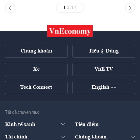
1
2
3
4
Chứng khoán
Tiêu & Dùng
Xe
VnE TV
Tech Connect
English ++
Tất cả chuyên mục
Kinh tế xanh
Tiêu điểm
Chuyển động xanh
Tài chính
Chứng khoán