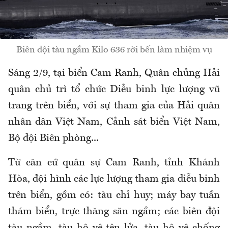
Biên đội tàu ngầm Kilo 636 rời bến làm nhiệm vụ
Sáng 2/9, tại biển Cam Ranh, Quân chủng Hải
quân chủ trì tổ chức Diễu binh lực lượng vũ
trang trên biển, với sự tham gia của Hải quân
nhân dân Việt Nam, Cảnh sát biển Việt Nam,
Bộ đội Biên phòng...
Từ căn cứ quân sự Cam Ranh, tỉnh Khánh
Hòa, đội hình các lực lượng tham gia diễu binh
trên biển, gồm có: tàu chỉ huy; máy bay tuần
thám biển, trực thăng săn ngầm; các biên đội
tàu ngầm, tàu hộ vệ tên lửa, tàu hộ vệ chống