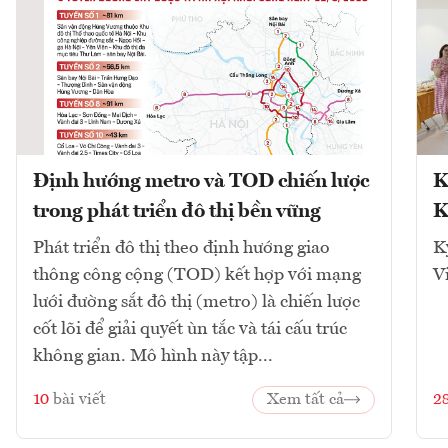
Định hướng metro và TOD chiến lược
K
trong phát triển đô thị bền vững
K
Phát triển đô thị theo định hướng giao
K
thông công cộng (TOD) kết hợp với mạng
V
lưới đường sắt đô thị (metro) là chiến lược
cốt lõi để giải quyết ùn tắc và tái cấu trúc
không gian. Mô hình này tập...
10
bài viết
Xem tất cả
2