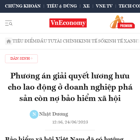
CHỨNG KHOÁN
TIÊU & DÙNG
XE
VNE TV
TECH CO
TIÊU ĐIỂM
ĐẦU TƯ
TÀI CHÍNH
KINH TẾ SỐ
KINH TẾ XANH
DÂN SINH
Phương án giải quyết lương hưu
cho lao động ở doanh nghiệp phá
sản còn nợ bảo hiểm xã hội
Nhật Dương
N
12:56, 24/06/2023
Bảo hiểm xã hội Việt Nam đã có hướng