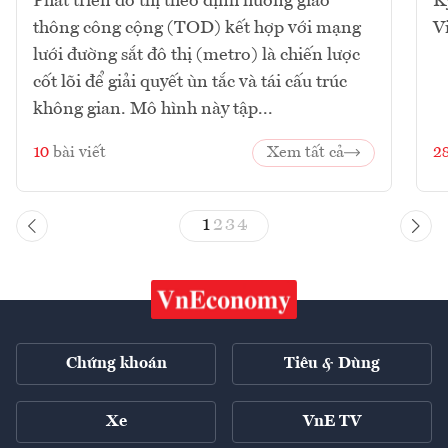
Phát triển đô thị theo định hướng giao
K
thông công cộng (TOD) kết hợp với mạng
V
lưới đường sắt đô thị (metro) là chiến lược
cốt lõi để giải quyết ùn tắc và tái cấu trúc
không gian. Mô hình này tập...
10
bài viết
Xem tất cả
2
1
2
3
4
Chứng khoán
Tiêu & Dùng
Xe
VnE TV