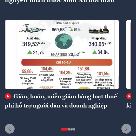
nguyên nhân nước suối Xú đổi màu
Giãn, hoãn, miễn giảm hàng loạt thuế
phí hỗ trợ người dân và doanh nghiệp
kin