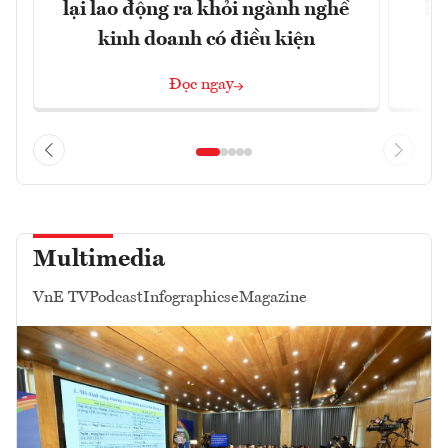
lại lao động ra khỏi ngành nghề
hà
kinh doanh có điều kiện
n
Đọc ngay
Multimedia
VnE TV
Podcast
Infographics
eMagazine