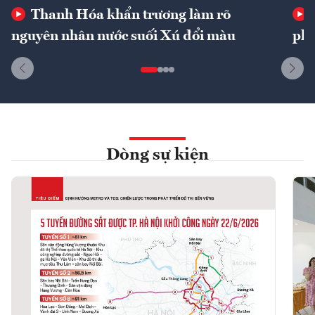
Thanh Hóa khẩn trương làm rõ
nguyên nhân nước suối Xú đổi màu
phí
Dòng sự kiện