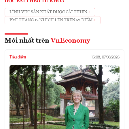
ĐỌC BÀI THEO TỪ KHOÁ
LĨNH VỰC SẢN XUẤT ĐƯỢC CẢI THIỆN
PMI THÁNG 12 NHÍCH LÊN TRÊN 52 ĐIỂM
Mới nhất trên
VnEconomy
Tiêu điểm
16:08, 07/08/2026