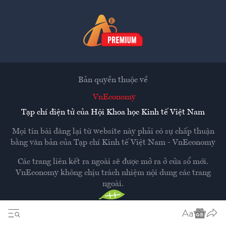
Bản quyền thuộc về
VnEconomy
Tạp chí điện tử của Hội Khoa học Kinh tế Việt Nam
Mọi tin bài đăng lại từ website này phải có sự chấp thuận
bằng văn bản của
Tạp chí Kinh tế Việt Nam - VnEconomy
Các trang liên kết ra ngoài sẽ được mở ra ở cửa sổ mới.
VnEconomy không chịu trách nhiệm nội dung các trang
ngoài.
Thiết kế và phát triển bởi
Hemera Media