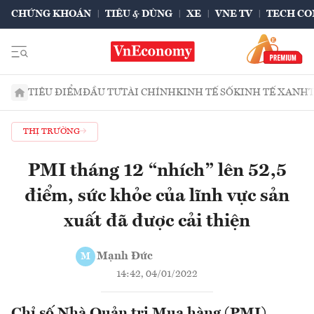
CHỨNG KHOÁN
TIÊU & DÙNG
XE
VNE TV
TECH CO
TIÊU ĐIỂM
ĐẦU TƯ
TÀI CHÍNH
KINH TẾ SỐ
KINH TẾ XANH
THỊ TRƯỜNG
PMI tháng 12 “nhích” lên 52,5
điểm, sức khỏe của lĩnh vực sản
xuất đã được cải thiện
Mạnh Đức
M
14:42, 04/01/2022
Chỉ số Nhà Quản trị Mua hàng (PMI)