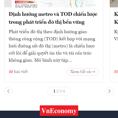
Định hướng metro và TOD chiến lược
K
trong phát triển đô thị bền vững
K
Phát triển đô thị theo định hướng giao
K
thông công cộng (TOD) kết hợp với mạng
V
lưới đường sắt đô thị (metro) là chiến lược
cốt lõi để giải quyết ùn tắc và tái cấu trúc
không gian. Mô hình này tập...
10
bài viết
Xem tất cả
2
1
2
3
4