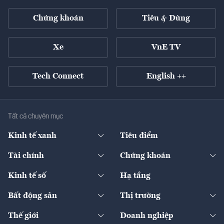
Chứng khoán
Tiêu & Dùng
Xe
VnE TV
Tech Connect
English ++
Tất cả chuyên mục
Kinh tế xanh
Tiêu điểm
Chuyển động xanh
Tài chính
Chứng khoán
Pháp lý
Ngân hàng
Doanh nghiệp niêm yết
Kinh tế số
Hạ tầng
Thương hiệu xanh
Thị trường vốn
Thị trường
Sản phẩm - Thị trường
Bất động sản
Thị trường
Diễn đàn
Thuế
Đầu tư
Tài sản số
Chính sách
Xuất nhập khẩu
Thế giới
Doanh nghiệp
Bảo hiểm
Quốc tế
Dịch vụ số