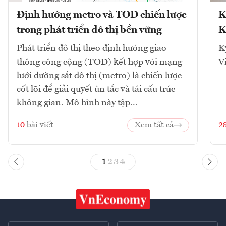
Định hướng metro và TOD chiến lược
K
trong phát triển đô thị bền vững
K
Phát triển đô thị theo định hướng giao
K
thông công cộng (TOD) kết hợp với mạng
V
lưới đường sắt đô thị (metro) là chiến lược
cốt lõi để giải quyết ùn tắc và tái cấu trúc
không gian. Mô hình này tập...
10
bài viết
Xem tất cả
2
1
2
3
4