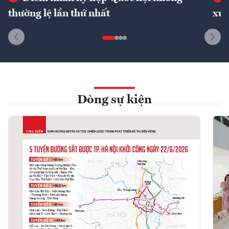
thường lệ lần thứ nhất
xuấ
Dòng sự kiện