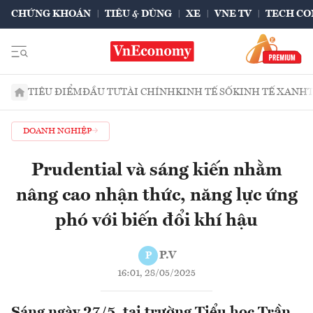
CHỨNG KHOÁN
TIÊU & DÙNG
XE
VNE TV
TECH CO
TIÊU ĐIỂM
ĐẦU TƯ
TÀI CHÍNH
KINH TẾ SỐ
KINH TẾ XANH
DOANH NGHIỆP
Prudential và sáng kiến nhằm
nâng cao nhận thức, năng lực ứng
phó với biến đổi khí hậu
P.V
P
16:01, 28/05/2025
Sáng ngày 27/5, tại trường Tiểu học Trần