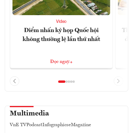
Video
Điểm nhấn kỳ họp Quốc hội
Thà
không thường lệ lần thứ nhất
để 
Đọc ngay
Multimedia
VnE TV
Podcast
Infographics
eMagazine