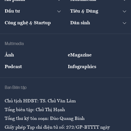
Khung pháp lý
Start-up
Dự án
Công nghiệp
Chuyển động 24h
Đối thoại
The Guide
Video
Đầu tư
Tiêu & Dùng
Quản trị số
Cafe BĐS
Thị trường
Kinh doanh
Kết nối
Tạp chí kinh tế Việt Nam
eMagazine
Nhà đầu tư
Du lịch
Công nghệ & Startup
Dân sinh
Tư vấn
Nông sản
Doanh nhân
Tư vấn Tiêu & Dùng
Infographics
Hạ tầng
Sức khỏe
Khung pháp lý
Doanh nghiệp
Địa phương
Thị trường
Bảo hiểm
Multimedia
Sự kiện
Nhân lực
Ảnh
eMagazine
Đẹp +
An sinh
Podcast
Infographics
Giải trí
Y tế
Nhà
Ban Biên tập
Ẩm thực
Chủ tịch HĐBT: TS. Chử Văn Lâm
Tổng biên tập: Chử Thị Hạnh
Tổng thư ký tòa soạn: Đào Quang Bính
Giấy phép Tạp chí điện tử số: 272/GP-BTTTT ngày