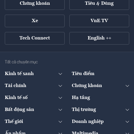
Chứng khoán
Tiêu & Dùng
Xe
VnE TV
Tech Connect
English ++
Tất cả chuyên mục
Kinh tế xanh
Tiêu điểm
Chuyển động xanh
Tài chính
Chứng khoán
Pháp lý
Ngân hàng
Doanh nghiệp niêm yết
Kinh tế số
Hạ tầng
Thương hiệu xanh
Thị trường vốn
Thị trường
Sản phẩm - Thị trường
Bất động sản
Thị trường
Diễn đàn
Thuế
Đầu tư
Tài sản số
Chính sách
Xuất nhập khẩu
Thế giới
Doanh nghiệp
Bảo hiểm
Quốc tế
Dịch vụ số
Thị trường
Khung pháp lý
Kinh tế
Chuyển động
Ấn phẩm
Multimedia