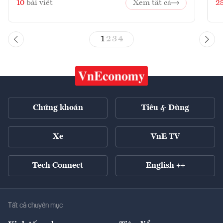
10
bài viết
Xem tất cả
2
1
2
3
4
Chứng khoán
Tiêu & Dùng
Xe
VnE TV
Tech Connect
English ++
Tất cả chuyên mục