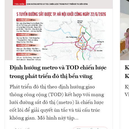
Định hướng metro và TOD chiến lược
K
trong phát triển đô thị bền vững
K
Phát triển đô thị theo định hướng giao
K
thông công cộng (TOD) kết hợp với mạng
V
lưới đường sắt đô thị (metro) là chiến lược
cốt lõi để giải quyết ùn tắc và tái cấu trúc
không gian. Mô hình này tập...