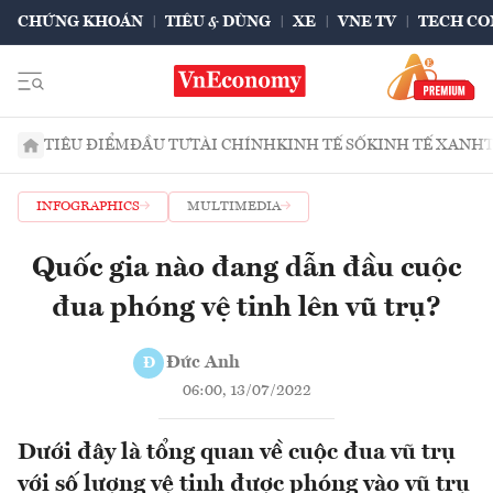
CHỨNG KHOÁN
TIÊU & DÙNG
XE
VNE TV
TECH CO
TIÊU ĐIỂM
ĐẦU TƯ
TÀI CHÍNH
KINH TẾ SỐ
KINH TẾ XANH
INFOGRAPHICS
MULTIMEDIA
Quốc gia nào đang dẫn đầu cuộc
đua phóng vệ tinh lên vũ trụ?
Đức Anh
Đ
06:00, 13/07/2022
Dưới đây là tổng quan về cuộc đua vũ trụ
với số lượng vệ tinh được phóng vào vũ trụ