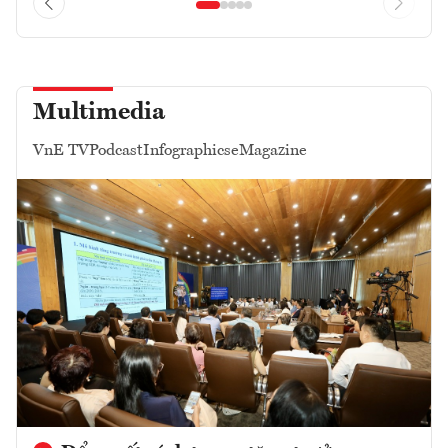
Multimedia
VnE TV
Podcast
Infographics
eMagazine