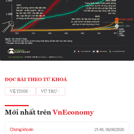
ĐỌC BÀI THEO TỪ KHOÁ
VỆ TINH
VŨ TRỤ
Mới nhất trên
VnEconomy
Chứng khoán
21:48, 06/08/2026