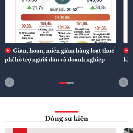
Giãn, hoãn, miễn giảm hàng loạt thuế
phí hỗ trợ người dân và doanh nghiệp
kin
Dòng sự kiện