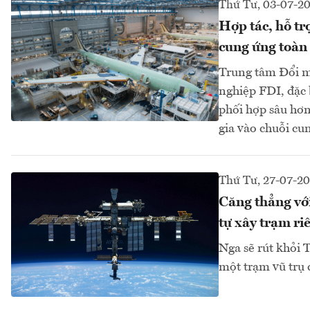
Thứ Tư, 03-07-2
Hợp tác, hỗ tr
cung ứng toàn
Trung tâm Đổi m
nghiệp FDI, đặc 
phối hợp sâu hơn
gia vào chuỗi cun
Thứ Tư, 27-07-2
Căng thẳng với
tự xây trạm ri
Nga sẽ rút khỏi 
một trạm vũ trụ 