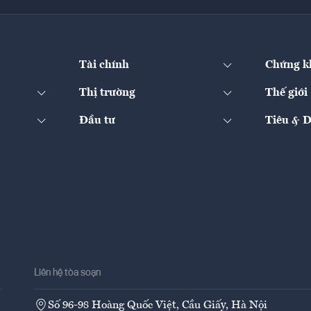
Tài chính
Chứng k
Thị trường
Thế giới
Đầu tư
Tiêu & 
Liên hệ tòa soạn
Số 96-98 Hoàng Quốc Việt, Cầu Giấy, Hà Nội