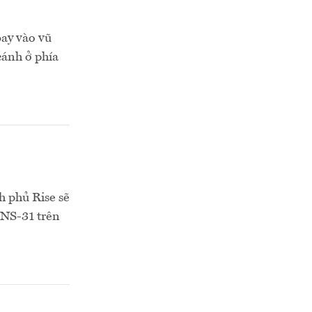
bay vào vũ
 cánh ở phía
 phủ Rise sẽ
 NS-31 trên