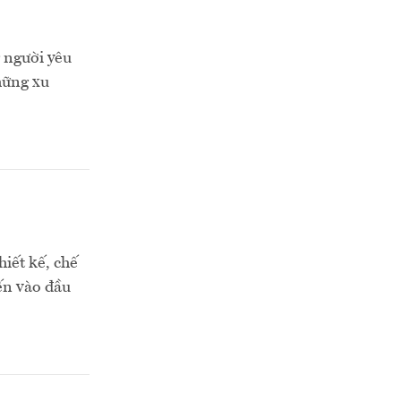
g người yêu
những xu
iết kế, chế
ến vào đầu