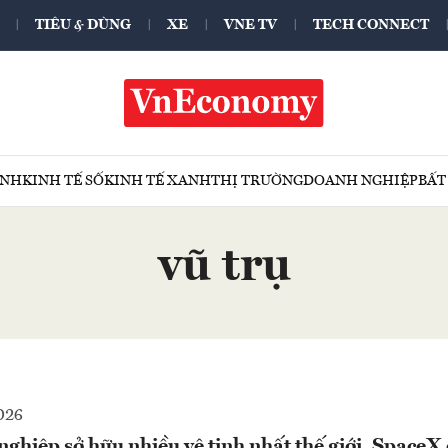
TIÊU & DÙNG
XE
VNE TV
TECH CONNECT
ÍNH
KINH TẾ SỐ
KINH TẾ XANH
THỊ TRƯỜNG
DOANH NGHIỆP
BẤT
vũ trụ
026
ghiệp sở hữu nhiều vệ tinh nhất thế giới, SpaceX