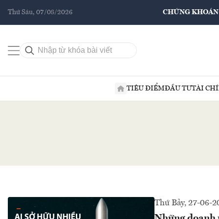
Thứ Sáu, 07/08/2026
CHỨNG KHOÁN
TIÊU ĐIỂM
ĐẦU TƯ
TÀI CH
Thứ Bảy, 27-06-2
Những doanh n