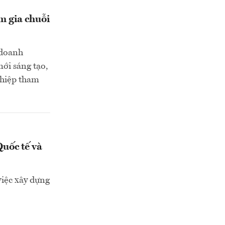
m gia chuỗi
 doanh
mới sáng tạo,
ghiệp tham
uốc tế và
việc xây dựng