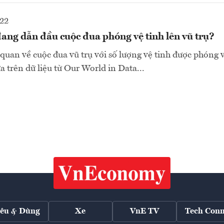
022
ang dẫn đầu cuộc đua phóng vệ tinh lên vũ trụ?
 quan về cuộc đua vũ trụ với số lượng vệ tinh được phóng 
a trên dữ liệu từ Our World in Data...
iêu & Dùng
Xe
VnE TV
Tech Conn