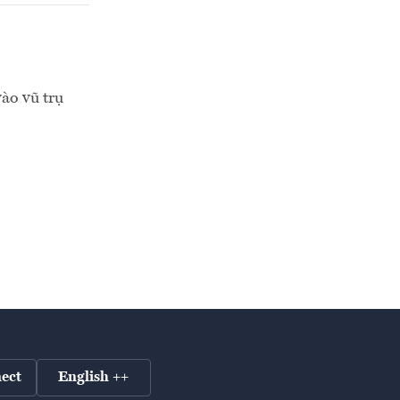
vào vũ trụ
ect
English ++