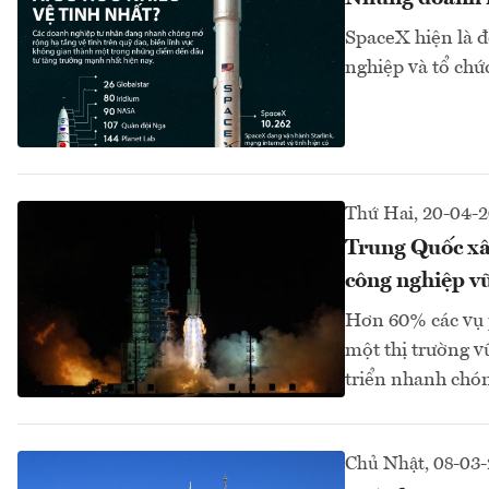
SpaceX hiện là đ
nghiệp và tổ chứ
Thứ Hai, 20-04-
Trung Quốc xây
công nghiệp vũ
Hơn 60% các vụ 
một thị trường v
triển nhanh chó
Chủ Nhật, 08-03