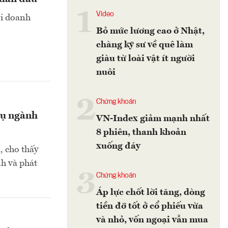
1
Video
ọi doanh
Bỏ mức lương cao ở Nhật,
chàng kỹ sư về quê làm
giàu từ loài vật ít người
nuôi
2
Chứng khoán
vụ ngành
VN-Index giảm mạnh nhất
8 phiên, thanh khoản
xuống đáy
 cho thấy
nh và phát
3
Chứng khoán
Áp lực chốt lời tăng, dòng
tiền đỡ tốt ở cổ phiếu vừa
và nhỏ, vốn ngoại vẫn mua