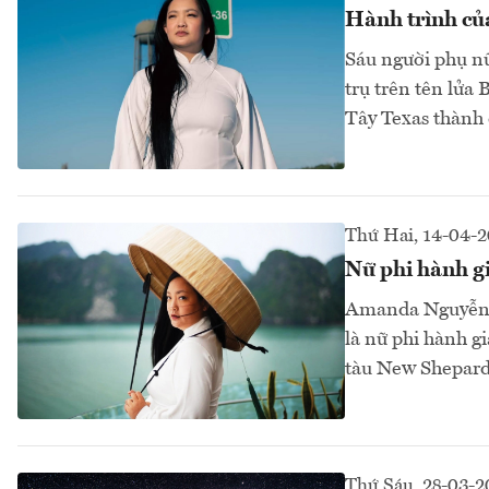
Hành trình củ
Sáu người phụ nữ
trụ trên tên lửa 
Tây Texas thành
Thứ Hai, 14-04-
Nữ phi hành gi
Amanda Nguyễn, 
là nữ phi hành g
tàu New Shepard
Thứ Sáu, 28-03-2