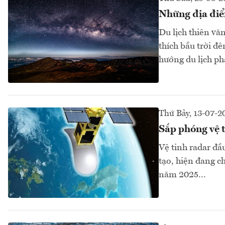
Những địa điểm
Du lịch thiên vă
thích bầu trời đ
hướng du lịch ph
Thứ Bảy, 13-07-2
Sắp phóng vệ t
Vệ tinh radar đầ
tạo, hiện đang c
năm 2025...