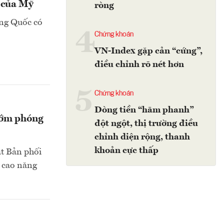
u của Mỹ
ròng
ung Quốc có
4
Chứng khoán
VN-Index gặp cản “cứng”,
điều chỉnh rõ nét hơn
5
Chứng khoán
Dòng tiền “hãm phanh”
sớm phóng
đột ngột, thị trường điều
chỉnh diện rộng, thanh
khoản cực thấp
t Bản phối
g cao năng