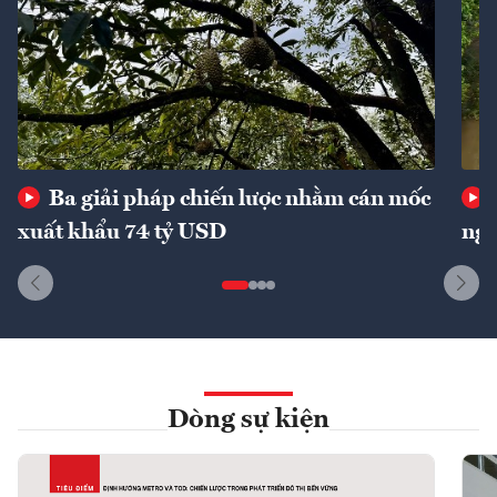
Ba giải pháp chiến lược nhằm cán mốc
xuất khẩu 74 tỷ USD
ngu
Dòng sự kiện