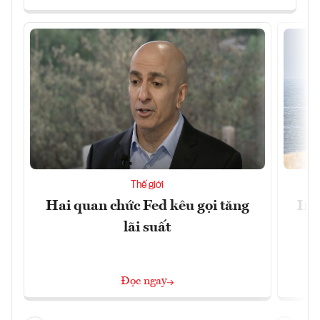
Thế giới
Hai quan chức Fed kêu gọi tăng
Ira
lãi suất
Đọc ngay