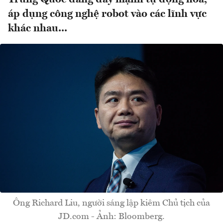
áp dụng công nghệ robot vào các lĩnh vực
khác nhau...
Ông Richard Liu, người sáng lập kiêm Chủ tịch của
JD.com - Ảnh: Bloomberg.