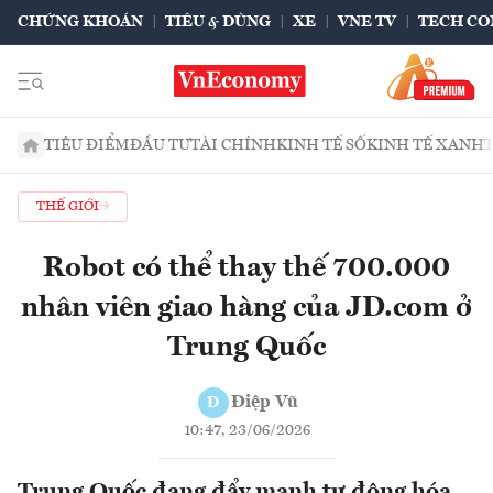
CHỨNG KHOÁN
TIÊU & DÙNG
XE
VNE TV
TECH CO
TIÊU ĐIỂM
ĐẦU TƯ
TÀI CHÍNH
KINH TẾ SỐ
KINH TẾ XANH
THẾ GIỚI
Robot có thể thay thế 700.000
nhân viên giao hàng của JD.com ở
Trung Quốc
Điệp Vũ
Đ
10:47, 23/06/2026
Trung Quốc đang đẩy mạnh tự động hóa,