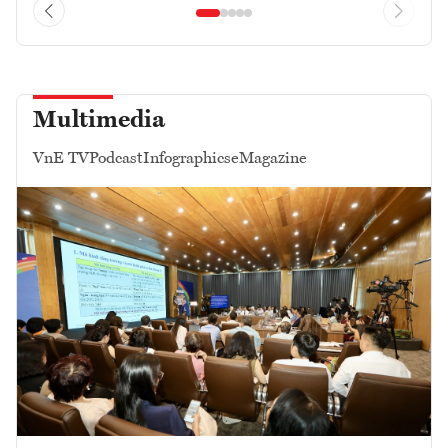
Multimedia
VnE TV
Podcast
Infographics
eMagazine