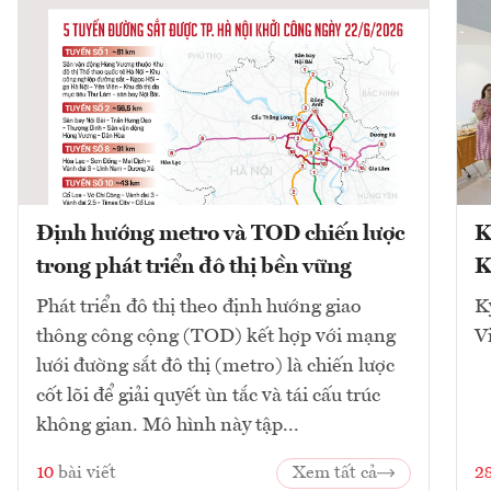
Định hướng metro và TOD chiến lược
K
trong phát triển đô thị bền vững
K
Phát triển đô thị theo định hướng giao
K
thông công cộng (TOD) kết hợp với mạng
V
lưới đường sắt đô thị (metro) là chiến lược
cốt lõi để giải quyết ùn tắc và tái cấu trúc
không gian. Mô hình này tập...
10
bài viết
Xem tất cả
2