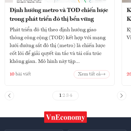
Định hướng metro và TOD chiến lược
K
trong phát triển đô thị bền vững
K
Phát triển đô thị theo định hướng giao
K
thông công cộng (TOD) kết hợp với mạng
V
lưới đường sắt đô thị (metro) là chiến lược
cốt lõi để giải quyết ùn tắc và tái cấu trúc
không gian. Mô hình này tập...
10
bài viết
Xem tất cả
2
1
2
3
4