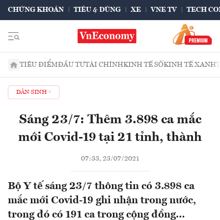
CHỨNG KHOÁN
TIÊU & DÙNG
XE
VNE TV
TECH CO
TIÊU ĐIỂM
ĐẦU TƯ
TÀI CHÍNH
KINH TẾ SỐ
KINH TẾ XANH
DÂN SINH
Sáng 23/7: Thêm 3.898 ca mắc
mới Covid-19 tại 21 tỉnh, thành
07:33, 23/07/2021
Bộ Y tế sáng 23/7 thông tin có 3.898 ca
mắc mới Covid-19 ghi nhận trong nước,
trong đó có 191 ca trong cộng đồng…