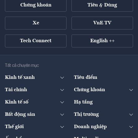
Chứng khoán
Tiêu & Dùng
Xe
VnE TV
Tech Connect
English ++
Tất cả chuyên mục
Kinh tế xanh
Tiêu điểm
Chuyển động xanh
Tài chính
Chứng khoán
Pháp lý
Ngân hàng
Doanh nghiệp niêm yết
Kinh tế số
Hạ tầng
Thương hiệu xanh
Thị trường vốn
Thị trường
Sản phẩm - Thị trường
Bất động sản
Thị trường
Diễn đàn
Thuế
Đầu tư
Tài sản số
Chính sách
Xuất nhập khẩu
Thế giới
Doanh nghiệp
Bảo hiểm
Quốc tế
Dịch vụ số
Thị trường
Khung pháp lý
Kinh tế
Chuyển động