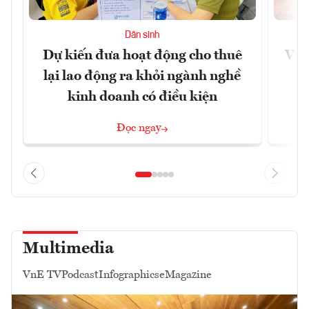
Dân sinh
Dự kiến đưa hoạt động cho thuê
Vươ
lại lao động ra khỏi ngành nghề
Họ
kinh doanh có điều kiện
Đọc ngay
Multimedia
VnE TV
Podcast
Infographics
eMagazine