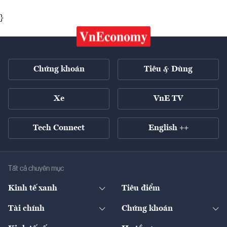
}
Chứng khoán
Tiêu & Dùng
Xe
VnE TV
Tech Connect
English ++
Tất cả chuyên mục
Kinh tế xanh
Tiêu điểm
Chuyển động xanh
Tài chính
Chứng khoán
Pháp lý
Ngân hàng
Doanh nghiệp niêm yết