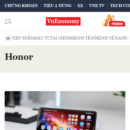
CHỨNG KHOÁN
TIÊU & DÙNG
XE
VNE TV
TECH CO
TIÊU ĐIỂM
ĐẦU TƯ
TÀI CHÍNH
KINH TẾ SỐ
KINH TẾ XANH
Honor