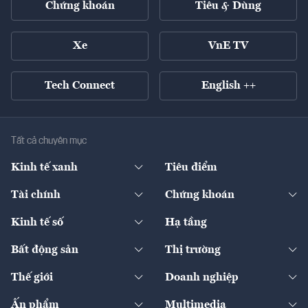
Chứng khoán
Tiêu & Dùng
Xe
VnE TV
Tech Connect
English ++
Tất cả chuyên mục
Kinh tế xanh
Tiêu điểm
Chuyển động xanh
Tài chính
Chứng khoán
Pháp lý
Ngân hàng
Doanh nghiệp niêm yết
Kinh tế số
Hạ tầng
Thương hiệu xanh
Thị trường vốn
Thị trường
Sản phẩm - Thị trường
Bất động sản
Thị trường
Diễn đàn
Thuế
Đầu tư
Tài sản số
Chính sách
Xuất nhập khẩu
Thế giới
Doanh nghiệp
Bảo hiểm
Quốc tế
Dịch vụ số
Thị trường
Khung pháp lý
Kinh tế
Chuyển động
Ấn phẩm
Multimedia
Khung pháp lý