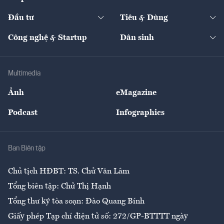
Start-up
Dự án
Công nghiệp
Chuyển động 24h
Đối thoại
The Guide
Video
Đầu tư
Tiêu & Dùng
Quản trị số
Cafe BĐS
Thị trường
Kinh doanh
Kết nối
Tạp chí kinh tế Việt Nam
eMagazine
Nhà đầu tư
Du lịch
Công nghệ & Startup
Dân sinh
Tư vấn
Nông sản
Doanh nhân
Tư vấn Tiêu & Dùng
Infographics
Hạ tầng
Sức khỏe
Khung pháp lý
Doanh nghiệp
Địa phương
Thị trường
Bảo hiểm
Multimedia
Sự kiện
Nhân lực
Ảnh
eMagazine
Đẹp +
An sinh
Podcast
Infographics
Giải trí
Y tế
Nhà
Ban Biên tập
Ẩm thực
Chủ tịch HĐBT: TS. Chử Văn Lâm
Tổng biên tập: Chử Thị Hạnh
Tổng thư ký tòa soạn: Đào Quang Bính
Giấy phép Tạp chí điện tử số: 272/GP-BTTTT ngày