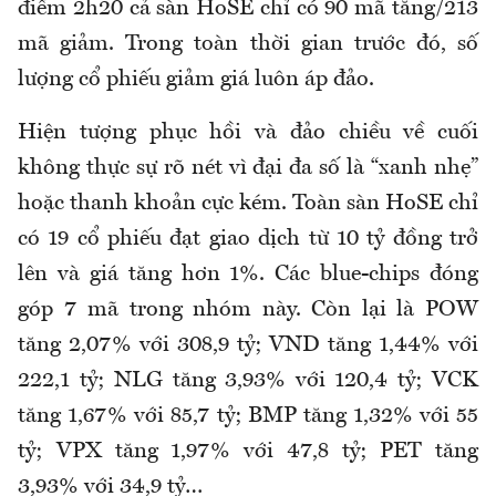
điểm 2h20 cả sàn HoSE chỉ có 90 mã tăng/213
mã giảm. Trong toàn thời gian trước đó, số
lượng cổ phiếu giảm giá luôn áp đảo.
Hiện tượng phục hồi và đảo chiều về cuối
không thực sự rõ nét vì đại đa số là “xanh nhẹ”
hoặc thanh khoản cực kém. Toàn sàn HoSE chỉ
có 19 cổ phiếu đạt giao dịch từ 10 tỷ đồng trở
lên và giá tăng hơn 1%. Các blue-chips đóng
góp 7 mã trong nhóm này. Còn lại là POW
tăng 2,07% với 308,9 tỷ; VND tăng 1,44% với
222,1 tỷ; NLG tăng 3,93% với 120,4 tỷ; VCK
tăng 1,67% với 85,7 tỷ; BMP tăng 1,32% với 55
tỷ; VPX tăng 1,97% với 47,8 tỷ; PET tăng
3,93% với 34,9 tỷ…