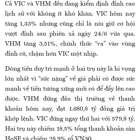
Cả VIC và VHM đều đang kiểm định đỉnh cao
lịch sử với không ít khó khăn. VIC hôm nay
tăng 1,33% nhưng cũng chỉ là níu giữ cơ hội
vượt đỉnh sau phiên xả ngày 24/6 vừa qua.
VHM tăng 3,51%, chính thức “va” vào vùng
đỉnh cũ, chậm hơn VIC một nhịp.
Dòng tiền duy trì mạnh ở hai trụ này là hi vọng
lớn nhất vì “sức nặng” về giá phải có được sức
mạnh về tiền tương xứng mới có để đẩy lên cao
được. VHM đứng đầu thị trường về thanh
khoản hôm nay, đạt 1.680,8 tỷ đồng giá trị
khớp lệnh. VIC đứng ngay thứ hai với 579,8 tỷ.
Hai trụ này chiếm 18,5% tổng thanh khoản sàn
HoSE và chiếm 28,9% rổ VN30.