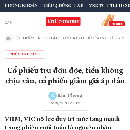
CHỨNG KHOÁN
TIÊU & DÙNG
XE
VNE TV
TECH CO
TIÊU ĐIỂM
ĐẦU TƯ
TÀI CHÍNH
KINH TẾ SỐ
KINH TẾ XANH
CHỨNG KHOÁN
Cổ phiếu trụ đơn độc, tiền không
chịu vào, cổ phiếu giảm giá áp đảo
Kim Phong
K
15:18, 26/06/2026
VHM, VIC nỗ lực duy trì mức tăng mạnh
trong phiên cuối tuần là nguyên nhân