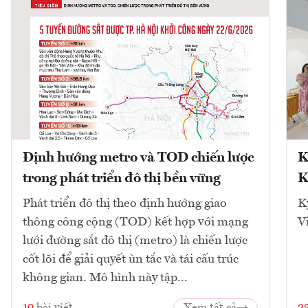
Định hướng metro và TOD chiến lược
K
trong phát triển đô thị bền vững
K
Phát triển đô thị theo định hướng giao
K
thông công cộng (TOD) kết hợp với mạng
V
lưới đường sắt đô thị (metro) là chiến lược
cốt lõi để giải quyết ùn tắc và tái cấu trúc
không gian. Mô hình này tập...
10
bài viết
Xem tất cả
2