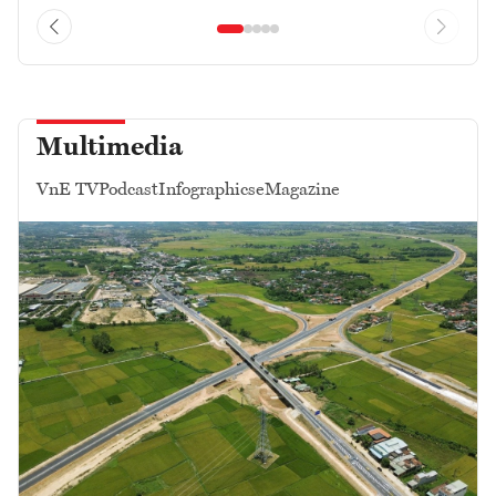
Multimedia
VnE TV
Podcast
Infographics
eMagazine