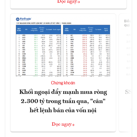
Đọc ngay
Chứng khoán
Khối ngoại đẩy mạnh mua ròng
SSI 
2.300 tỷ trong tuần qua, "cân"
hết lệnh bán của vốn nội
2/
Đọc ngay