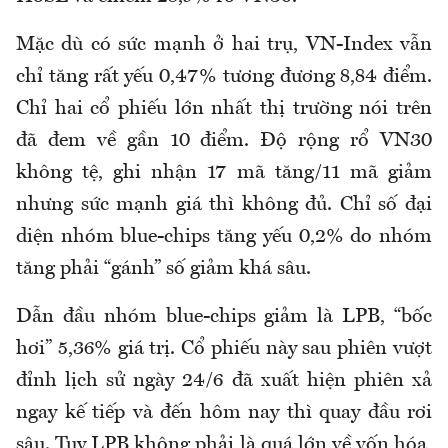
Mặc dù có sức mạnh ở hai trụ, VN-Index vẫn
chỉ tăng rất yếu 0,47% tương đương 8,84 điểm.
Chỉ hai cổ phiếu lớn nhất thị trường nói trên
đã đem về gần 10 điểm. Độ rộng rổ VN30
không tệ, ghi nhận 17 mã tăng/11 mã giảm
nhưng sức mạnh giá thì không đủ. Chỉ số đại
diện nhóm blue-chips tăng yếu 0,2% do nhóm
tăng phải “gánh” số giảm khá sâu.
Dẫn đầu nhóm blue-chips giảm là LPB, “bốc
hơi” 5,36% giá trị. Cổ phiếu này sau phiên vượt
đỉnh lịch sử ngày 24/6 đã xuất hiện phiên xả
ngay kế tiếp và đến hôm nay thì quay đầu rơi
sâu. Tuy LPB không phải là quá lớn về vốn hóa,