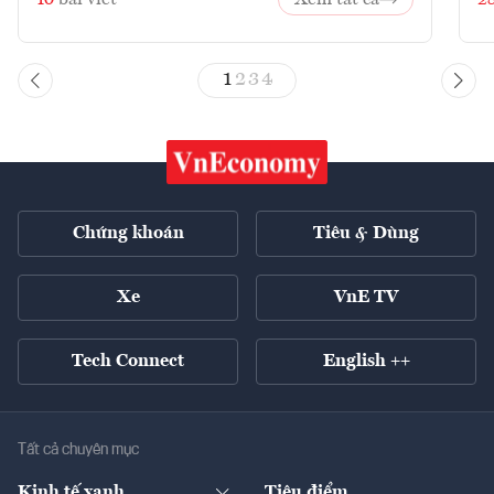
1
2
3
4
Chứng khoán
Tiêu & Dùng
Xe
VnE TV
Tech Connect
English ++
Tất cả chuyên mục
Kinh tế xanh
Tiêu điểm