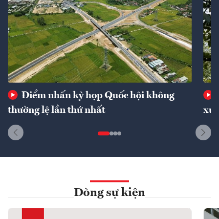
Điểm nhấn kỳ họp Quốc hội không
thường lệ lần thứ nhất
xuấ
Dòng sự kiện