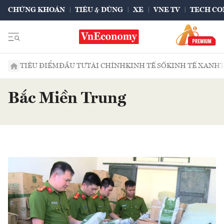
CHỨNG KHOÁN
TIÊU & DÙNG
XE
VNE TV
TECH CO
TIÊU ĐIỂM
ĐẦU TƯ
TÀI CHÍNH
KINH TẾ SỐ
KINH TẾ XANH
Bắc Miền Trung