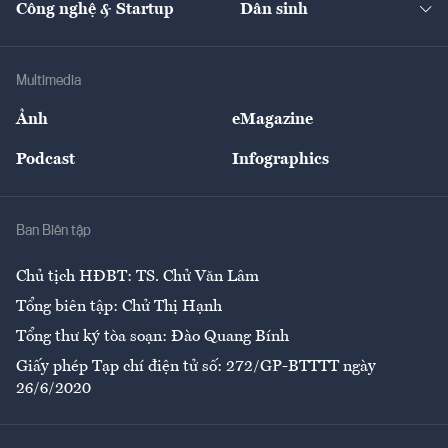
Công nghệ & Startup
Dân sinh
Tư vấn
Nông sản
Doanh nhân
Tư vấn Tiêu & Dùng
Infographics
Hạ tầng
Sức khỏe
Khung pháp lý
Doanh nghiệp
Địa phương
Thị trường
Bảo hiểm
Multimedia
Sự kiện
Nhân lực
Ảnh
eMagazine
Đẹp +
An sinh
Podcast
Infographics
Giải trí
Y tế
Nhà
Ban Biên tập
Ẩm thực
Chủ tịch HĐBT: TS. Chử Văn Lâm
Tổng biên tập: Chử Thị Hạnh
Tổng thư ký tòa soạn: Đào Quang Bính
Giấy phép Tạp chí điện tử số: 272/GP-BTTTT ngày
26/6/2020