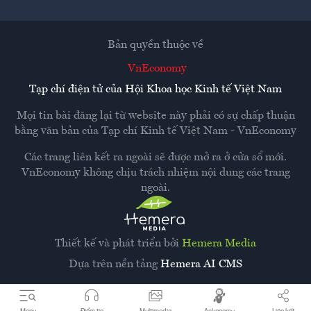
Bản quyền thuộc về
VnEconomy
Tạp chí điện tử của Hội Khoa học Kinh tế Việt Nam
Mọi tin bài đăng lại từ website này phải có sự chấp thuận
bằng văn bản của
Tạp chí Kinh tế Việt Nam - VnEconomy
Các trang liên kết ra ngoài sẽ được mở ra ở cửa sổ mới.
VnEconomy không chịu trách nhiệm nội dung các trang
ngoài.
Thiết kế và phát triển bởi
Hemera Media
Dựa trên nền tảng
Hemera AI CMS