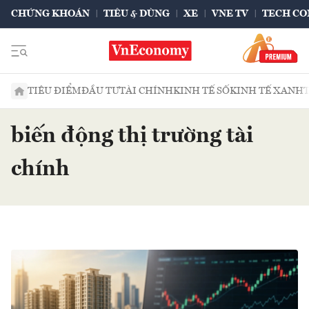
CHỨNG KHOÁN
TIÊU & DÙNG
XE
VNE TV
TECH CO
TIÊU ĐIỂM
ĐẦU TƯ
TÀI CHÍNH
KINH TẾ SỐ
KINH TẾ XANH
biến động thị trường tài
chính