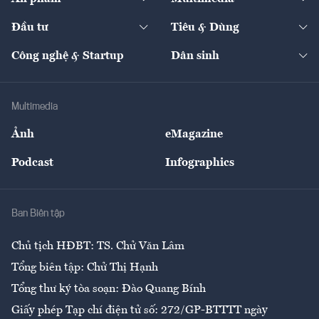
Khung pháp lý
Start-up
Dự án
Công nghiệp
Chuyển động 24h
Đối thoại
The Guide
Video
Đầu tư
Tiêu & Dùng
Quản trị số
Cafe BĐS
Thị trường
Kinh doanh
Kết nối
Tạp chí kinh tế Việt Nam
eMagazine
Nhà đầu tư
Du lịch
Công nghệ & Startup
Dân sinh
Tư vấn
Nông sản
Doanh nhân
Tư vấn Tiêu & Dùng
Infographics
Hạ tầng
Sức khỏe
Khung pháp lý
Doanh nghiệp
Địa phương
Thị trường
Bảo hiểm
Multimedia
Sự kiện
Nhân lực
Ảnh
eMagazine
Đẹp +
An sinh
Podcast
Infographics
Giải trí
Y tế
Nhà
Ban Biên tập
Ẩm thực
Chủ tịch HĐBT: TS. Chử Văn Lâm
Tổng biên tập: Chử Thị Hạnh
Tổng thư ký tòa soạn: Đào Quang Bính
Giấy phép Tạp chí điện tử số: 272/GP-BTTTT ngày