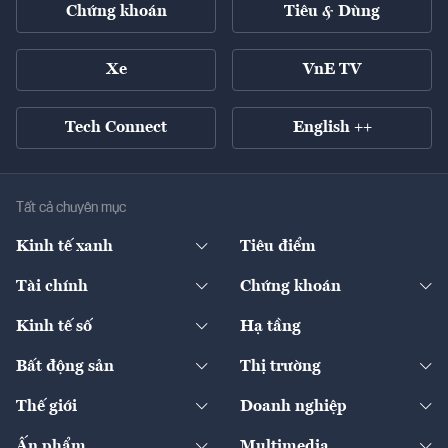
Chứng khoán
Tiêu & Dùng
Xe
VnE TV
Tech Connect
English ++
Tất cả chuyên mục
Kinh tế xanh
Tiêu điểm
Chuyển động xanh
Tài chính
Chứng khoán
Pháp lý
Ngân hàng
Doanh nghiệp niêm yết
Kinh tế số
Hạ tầng
Thương hiệu xanh
Thị trường vốn
Thị trường
Sản phẩm - Thị trường
Bất động sản
Thị trường
Diễn đàn
Thuế
Đầu tư
Tài sản số
Chính sách
Xuất nhập khẩu
Thế giới
Doanh nghiệp
Bảo hiểm
Quốc tế
Dịch vụ số
Thị trường
Khung pháp lý
Kinh tế
Chuyển động
Ấn phẩm
Multimedia