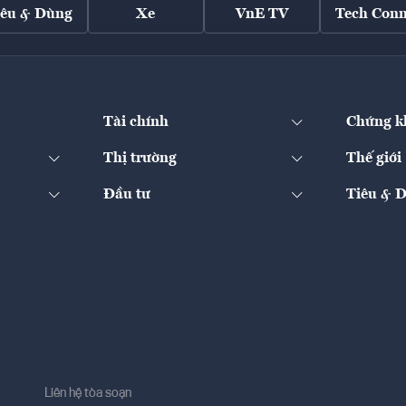
iêu & Dùng
Xe
VnE TV
Tech Conn
Tài chính
Chứng k
Thị trường
Thế giới
Đầu tư
Tiêu & 
Liên hệ tòa soạn