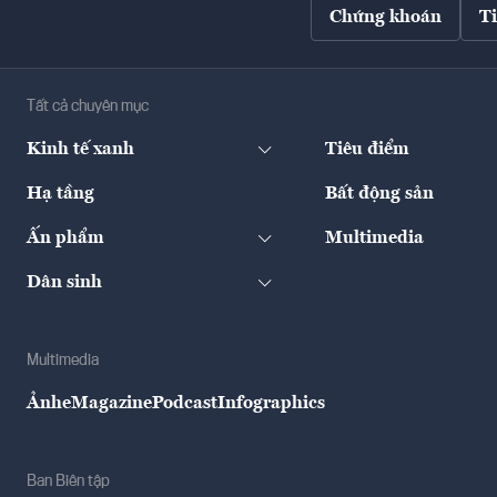
Chứng khoán
T
Tất cả chuyên mục
Kinh tế xanh
Tiêu điểm
Hạ tầng
Bất động sản
Ấn phẩm
Multimedia
Dân sinh
Multimedia
Ảnh
eMagazine
Podcast
Infographics
Ban Biên tập