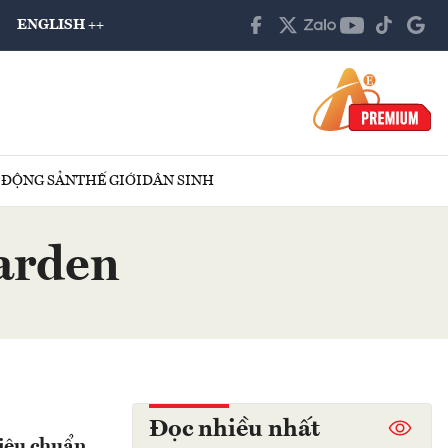
ENGLISH ++
 ĐỘNG SẢN
THẾ GIỚI
DÂN SINH
arden
Đọc nhiều nhất
tiêu chuẩn