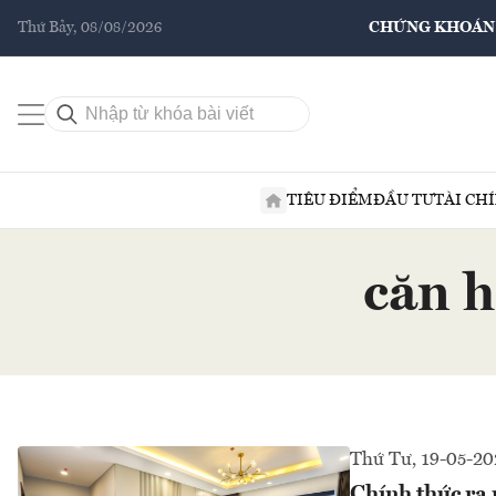
Thứ Bảy, 08/08/2026
CHỨNG KHOÁN
TIÊU ĐIỂM
ĐẦU TƯ
TÀI CH
căn 
Thứ Tư, 19-05-20
Chính thức ra