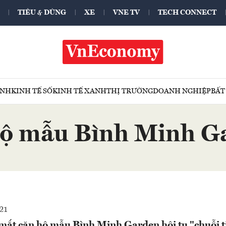
TIÊU & DÙNG
XE
VNE TV
TECH CONNECT
ÍNH
KINH TẾ SỐ
KINH TẾ XANH
THỊ TRƯỜNG
DOANH NGHIỆP
BẤT
hộ mẫu Bình Minh G
21
 mắt căn hộ mẫu Bình Minh Garden hội tụ "chuỗi 