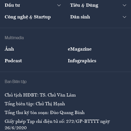
Chuyển động 24h
Đối thoại
The Guide
Video
Đầu tư
Tiêu & Dùng
Quản trị số
Cafe BĐS
Thị trường
Kinh doanh
Kết nối
Tạp chí kinh tế Việt Nam
eMagazine
Nhà đầu tư
Du lịch
Công nghệ & Startup
Dân sinh
Tư vấn
Nông sản
Doanh nhân
Tư vấn Tiêu & Dùng
Infographics
Hạ tầng
Sức khỏe
Khung pháp lý
Doanh nghiệp
Địa phương
Thị trường
Bảo hiểm
Multimedia
Sự kiện
Nhân lực
Ảnh
eMagazine
Đẹp +
An sinh
Podcast
Infographics
Giải trí
Y tế
Nhà
Ban Biên tập
Ẩm thực
Chủ tịch HĐBT: TS. Chử Văn Lâm
Tổng biên tập: Chử Thị Hạnh
Tổng thư ký tòa soạn: Đào Quang Bính
Giấy phép Tạp chí điện tử số: 272/GP-BTTTT ngày
26/6/2020