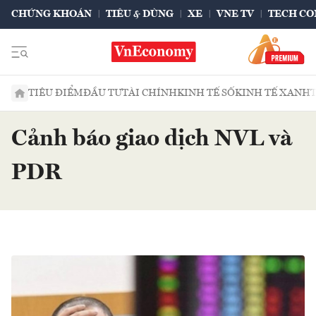
CHỨNG KHOÁN
TIÊU & DÙNG
XE
VNE TV
TECH CO
TIÊU ĐIỂM
ĐẦU TƯ
TÀI CHÍNH
KINH TẾ SỐ
KINH TẾ XANH
Cảnh báo giao dịch NVL và
PDR