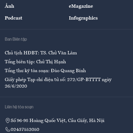
Sự kiện
Nhân lực
Ảnh
eMagazine
Đẹp +
An sinh
Podcast
Infographics
Giải trí
Y tế
Nhà
Ban Biên tập
Ẩm thực
Chủ tịch HĐBT: TS. Chử Văn Lâm
Tổng biên tập: Chử Thị Hạnh
Tổng thư ký tòa soạn: Đào Quang Bính
Giấy phép Tạp chí điện tử số: 272/GP-BTTTT ngày
26/6/2020
Liên hệ tòa soạn
Số 96-98 Hoàng Quốc Việt, Cầu Giấy, Hà Nội
02437552050