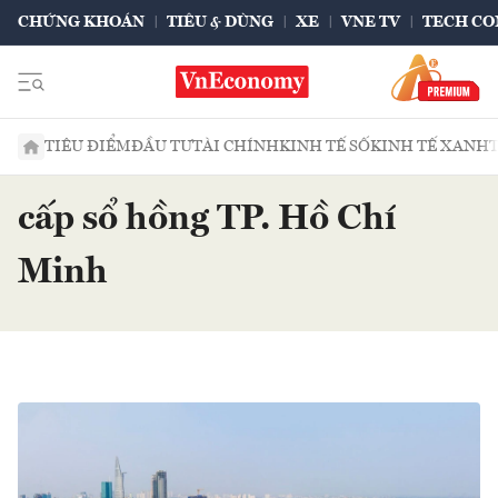
CHỨNG KHOÁN
TIÊU & DÙNG
XE
VNE TV
TECH CO
TIÊU ĐIỂM
ĐẦU TƯ
TÀI CHÍNH
KINH TẾ SỐ
KINH TẾ XANH
cấp sổ hồng TP. Hồ Chí
Minh