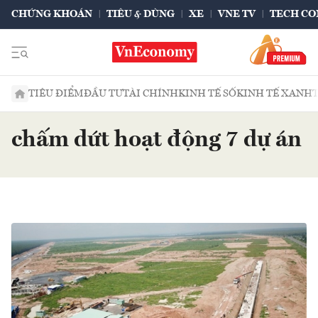
CHỨNG KHOÁN
TIÊU & DÙNG
XE
VNE TV
TECH CO
TIÊU ĐIỂM
ĐẦU TƯ
TÀI CHÍNH
KINH TẾ SỐ
KINH TẾ XANH
chấm dứt hoạt động 7 dự án