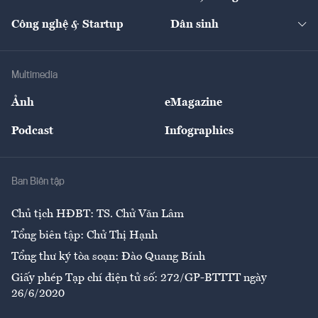
Cafe BĐS
Thị trường
Kinh doanh
Kết nối
Tạp chí kinh tế Việt Nam
eMagazine
Nhà đầu tư
Du lịch
Công nghệ & Startup
Dân sinh
Tư vấn
Nông sản
Doanh nhân
Tư vấn Tiêu & Dùng
Infographics
Hạ tầng
Sức khỏe
Khung pháp lý
Doanh nghiệp
Địa phương
Thị trường
Bảo hiểm
Multimedia
Sự kiện
Nhân lực
Ảnh
eMagazine
Đẹp +
An sinh
Podcast
Infographics
Giải trí
Y tế
Nhà
Ban Biên tập
Ẩm thực
Chủ tịch HĐBT: TS. Chử Văn Lâm
Tổng biên tập: Chử Thị Hạnh
Tổng thư ký tòa soạn: Đào Quang Bính
Giấy phép Tạp chí điện tử số: 272/GP-BTTTT ngày
26/6/2020