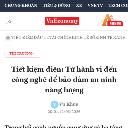
CHỨNG KHOÁN
TIÊU & DÙNG
XE
VNE TV
TECH CO
TIÊU ĐIỂM
ĐẦU TƯ
TÀI CHÍNH
KINH TẾ SỐ
KINH TẾ XANH
THỊ TRƯỜNG
Tiết kiệm điện: Từ hành vi đến
công nghệ để bảo đảm an ninh
năng lượng
Vũ Khuê
V
20:01, 12/06/2026
Trong bối cảnh nguồn cung ứng và hạ tầng