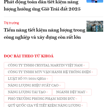
Phát động toàn dân tiết kiệm năng
lượng hưởng ứng Giờ Trái đất 2025
Thị trường
Tiềm năng tiết kiệm năng lượng trong
công nghiệp và xây dựng còn rất lớn
ĐỌC BÀI THEO TỪ KHOÁ
CÔNG TY TNHH CRYSTAL MARTIN VIỆT NAM
CÔNG TY TNHH MTV VẬN HÀNH HỆ THỐNG ĐIỆN
LUẬT SỐ 77/2025/QH15
NĂNG LƯỢNG HIỆU SUẤT CAO
NĂNG LƯỢNG TÁI TẠO
NGÀNH DỆT MAY
PHÓ TRƯỞNG PHÒNG PHẠM MINH ĐỨC
QUỸ QUỐC GIA VỀ TIẾT KIỆM NĂNG LƯỢNG