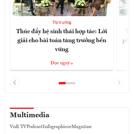
Thị trường
Thúc đẩy hệ sinh thái hợp tác: Lời
TP.
giải cho bài toán tăng trưởng bền
phẩ
vững
Đọc ngay
Multimedia
VnE TV
Podcast
Infographics
eMagazine