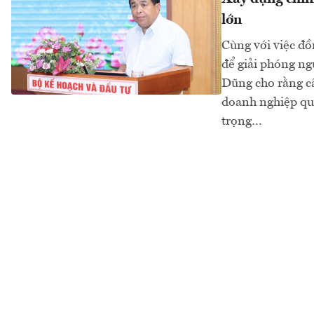
lớn
Cùng với việc đ
để giải phóng ng
Dũng cho rằng cầ
doanh nghiệp quy
trọng…