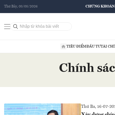
Thứ Bảy, 08/08/2026
CHỨNG KHOÁN
TIÊU ĐIỂM
ĐẦU TƯ
TÀI CH
Chính sác
Thứ Ba, 16-07-20
Xây dựng chín