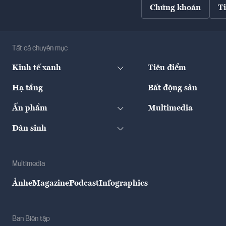
Chứng khoán
T
Tất cả chuyên mục
Kinh tế xanh
Tiêu điểm
Hạ tầng
Bất động sản
Ấn phẩm
Multimedia
Dân sinh
Multimedia
Ảnh
eMagazine
Podcast
Infographics
Ban Biên tập