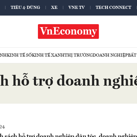
TIÊU & DÙNG
XE
VNE TV
TECH CONNECT
ÍNH
KINH TẾ SỐ
KINH TẾ XANH
THỊ TRƯỜNG
DOANH NGHIỆP
BẤT
h hỗ trợ doanh nghi
24
h sách hỗ trợ doanh nghiệp dân tộc, doanh nghiệ