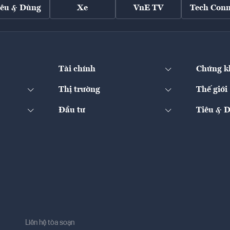
iêu & Dùng
Xe
VnE TV
Tech Conn
Tài chính
Chứng k
Thị trường
Thế giới
Đầu tư
Tiêu & 
Liên hệ tòa soạn