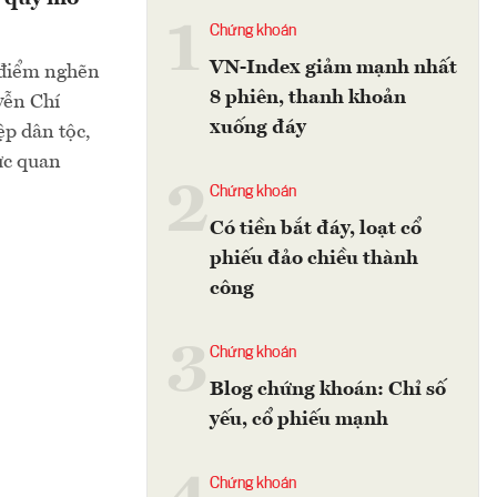
1
Chứng khoán
VN-Index giảm mạnh nhất
 điểm nghẽn
8 phiên, thanh khoản
yễn Chí
xuống đáy
ệp dân tộc,
ực quan
2
Chứng khoán
Có tiền bắt đáy, loạt cổ
phiếu đảo chiều thành
công
3
Chứng khoán
Blog chứng khoán: Chỉ số
yếu, cổ phiếu mạnh
Chứng khoán