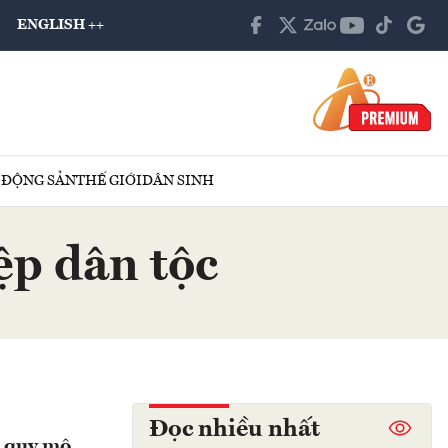
ENGLISH ++
 ĐỘNG SẢN
THẾ GIỚI
DÂN SINH
ệp dân tộc
Đọc nhiều nhất
p quy mô