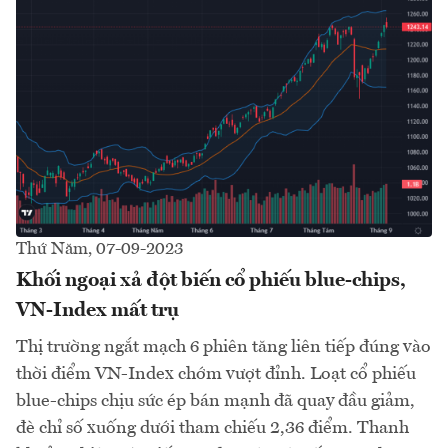
Thứ Năm, 07-09-2023
Khối ngoại xả đột biến cổ phiếu blue-chips,
VN-Index mất trụ
Thị trường ngắt mạch 6 phiên tăng liên tiếp đúng vào
thời điểm VN-Index chớm vượt đỉnh. Loạt cổ phiếu
blue-chips chịu sức ép bán mạnh đã quay đầu giảm,
đè chỉ số xuống dưới tham chiếu 2,36 điểm. Thanh