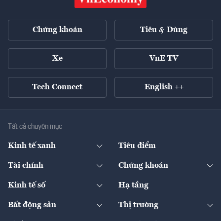
Chứng khoán
Tiêu & Dùng
Xe
VnE TV
Tech Connect
English ++
Tất cả chuyên mục
Kinh tế xanh
Tiêu điểm
Chuyển động xanh
Tài chính
Chứng khoán
Pháp lý
Ngân hàng
Doanh nghiệp niêm yết
Kinh tế số
Hạ tầng
Thương hiệu xanh
Thị trường vốn
Thị trường
Sản phẩm - Thị trường
Bất động sản
Thị trường
Diễn đàn
Thuế
Đầu tư
Tài sản số
Chính sách
Xuất nhập khẩu