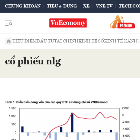
CHỨNG KHOÁN
TIÊU & DÙNG
XE
VNE TV
TECH CO
TIÊU ĐIỂM
ĐẦU TƯ
TÀI CHÍNH
KINH TẾ SỐ
KINH TẾ XANH
cổ phiếu nlg