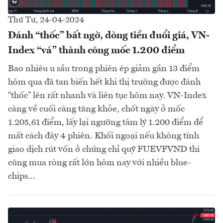
Thứ Tư, 24-04-2024
Đánh “thốc” bất ngờ, dòng tiền đuổi giá, VN-
Index “vá” thành công mốc 1.200 điểm
Bao nhiêu u sầu trong phiên ép giảm gần 13 điểm
hôm qua đã tan biến hết khi thị trường được đánh
“thốc” lên rất nhanh và liên tục hôm nay. VN-Index
càng về cuối càng tăng khỏe, chốt ngày ở mốc
1.205,61 điểm, lấy lại ngưỡng tâm lý 1.200 điểm để
mất cách đây 4 phiên. Khối ngoại nếu không tính
giao dịch rút vốn ở chứng chỉ quỹ FUEVFVND thì
cũng mua ròng rất lớn hôm nay với nhiều blue-
chips...