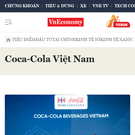
CHỨNG KHOÁN
TIÊU & DÙNG
XE
VNE TV
TECH CO
TIÊU ĐIỂM
ĐẦU TƯ
TÀI CHÍNH
KINH TẾ SỐ
KINH TẾ XANH
Coca-Cola Việt Nam