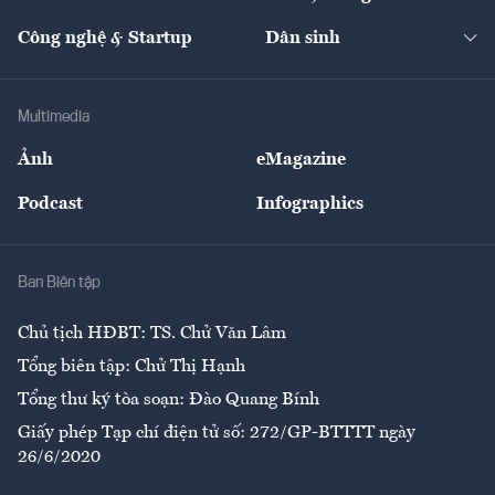
Cafe BĐS
Thị trường
Kinh doanh
Kết nối
Tạp chí kinh tế Việt Nam
eMagazine
Nhà đầu tư
Du lịch
Công nghệ & Startup
Dân sinh
Tư vấn
Nông sản
Doanh nhân
Tư vấn Tiêu & Dùng
Infographics
Hạ tầng
Sức khỏe
Khung pháp lý
Doanh nghiệp
Địa phương
Thị trường
Bảo hiểm
Multimedia
Sự kiện
Nhân lực
Ảnh
eMagazine
Đẹp +
An sinh
Podcast
Infographics
Giải trí
Y tế
Nhà
Ban Biên tập
Ẩm thực
Chủ tịch HĐBT: TS. Chử Văn Lâm
Tổng biên tập: Chử Thị Hạnh
Tổng thư ký tòa soạn: Đào Quang Bính
Giấy phép Tạp chí điện tử số: 272/GP-BTTTT ngày
26/6/2020