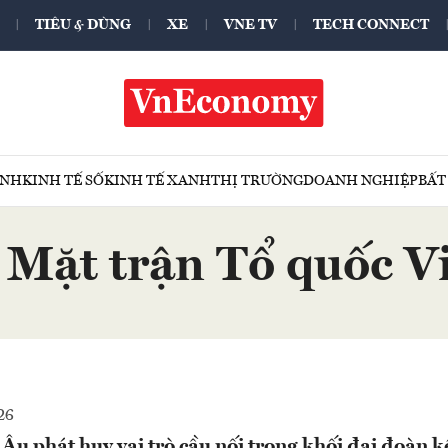
TIÊU & DÙNG
XE
VNE TV
TECH CONNECT
ÍNH
KINH TẾ SỐ
KINH TẾ XANH
THỊ TRƯỜNG
DOANH NGHIỆP
BẤT
 Mặt trận Tổ quốc 
26
Âu phát huy vai trò cầu nối trong khối đại đoàn k