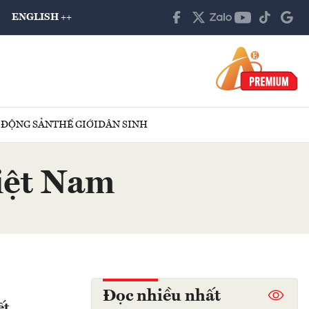
ENGLISH ++
 ĐỘNG SẢN
THẾ GIỚI
DÂN SINH
Việt Nam
Đọc nhiều nhất
ết