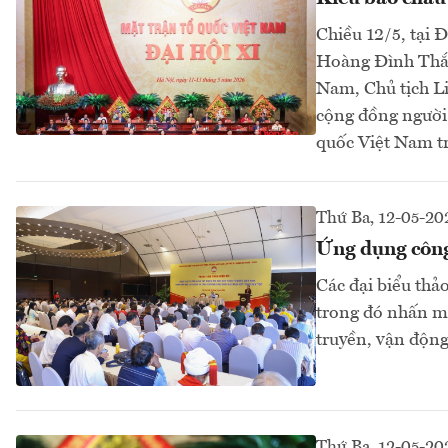
Chiều 12/5, tại 
Hoàng Đình Thắn
Nam, Chủ tịch L
cộng đồng người 
quốc Việt Nam tr
Thứ Ba, 12-05-20
Ứng dụng công 
Các đại biểu thảo
trong đó nhấn m
truyền, vận động
Thứ Ba, 12-05-20