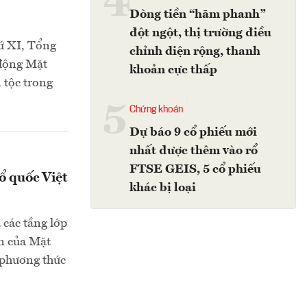
4
Dòng tiền “hãm phanh”
đột ngột, thị trường điều
hứ XI, Tổng
chỉnh diện rộng, thanh
 động Mặt
khoản cực thấp
 tộc trong
5
Chứng khoán
Dự báo 9 cổ phiếu mới
nhất được thêm vào rổ
FTSE GEIS, 5 cổ phiếu
ổ quốc Việt
khác bị loại
 các tầng lớp
ên của Mặt
 phương thức