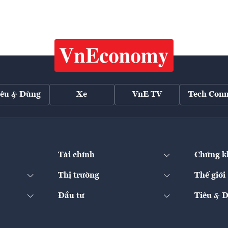
iêu & Dùng
Xe
VnE TV
Tech Conn
Tài chính
Chứng k
Thị trường
Thế giới
Đầu tư
Tiêu & 