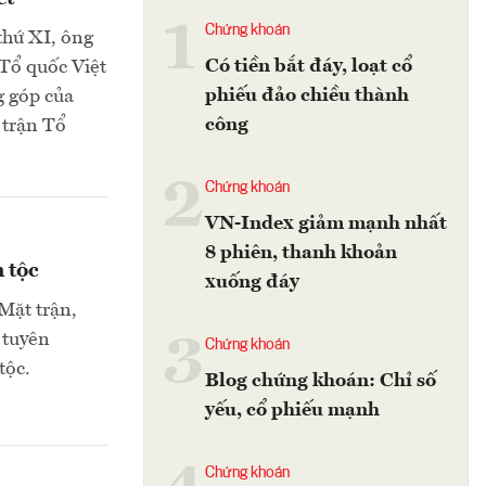
1
Chứng khoán
thứ XI, ông
Có tiền bắt đáy, loạt cổ
Tổ quốc Việt
phiếu đảo chiều thành
g góp của
công
 trận Tổ
2
Chứng khoán
VN-Index giảm mạnh nhất
8 phiên, thanh khoản
 tộc
xuống đáy
 Mặt trận,
 tuyên
3
Chứng khoán
tộc.
Blog chứng khoán: Chỉ số
yếu, cổ phiếu mạnh
Chứng khoán