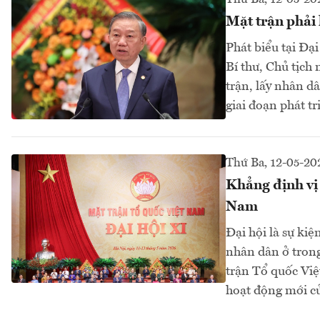
Mặt trận phải 
Phát biểu tại Đạ
Bí thư, Chủ tịc
trận, lấy nhân d
giai đoạn phát tr
Thứ Ba, 12-05-20
Khẳng định vị 
Nam
Đại hội là sự kiệ
nhân dân ở trong
trận Tổ quốc Việ
hoạt động mới c