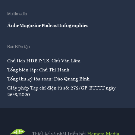
Multimedia
Ảnh
eMagazine
Podcast
Infographics
Ban Biên tập
Chủ tịch HĐBT: TS. Chử Văn Lâm
Tổng biên tập: Chử Thị Hạnh
Tổng thư ký tòa soạn: Đào Quang Bính
Giấy phép Tạp chí điện tử số: 272/GP-BTTTT ngày
26/6/2020
Thiết kế và phát triển bởi
Hemera Media