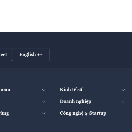
ect
English ++
hoán
Kinh tế số
Doanh nghiệp
Dùng
Công nghệ & Startup