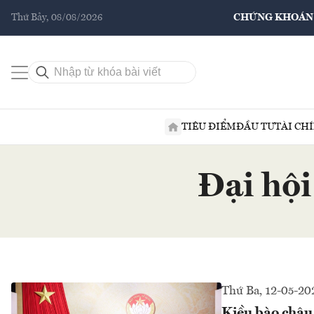
Thứ Bảy, 08/08/2026
CHỨNG KHOÁN
TIÊU ĐIỂM
ĐẦU TƯ
TÀI CH
Đại hội
Thứ Ba, 12-05-20
Kiều bào châu 