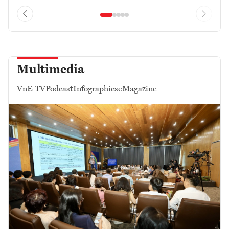
Multimedia
VnE TV
Podcast
Infographics
eMagazine