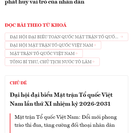
phát huy vai trò của nhân dân
ĐỌC BÀI THEO TỪ KHOÁ
ĐẠI HỘI ĐẠI BIỂU TOÀN QUỐC MẶT TRẬN TỔ QUỐC
VIỆT NAM LẦN THỨ XI
ĐẠI HỘI MẶT TRẬN TỔ QUỐC VIỆT NAM
MẶT TRẬN TỔ QUỐC VIỆT NAM
TỔNG BÍ THƯ, CHỦ TỊCH NƯỚC TÔ LÂM
CHỦ ĐỀ
Đại hội đại biểu Mặt trận Tổ quốc Việt
Nam lần thứ XI nhiệm kỳ 2026-2031
Mặt trận Tổ quốc Việt Nam: Đổi mới phong
trào thi đua, tăng cường đối thoại nhân dân