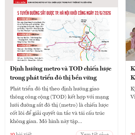
Định hướng metro và TOD chiến lược
K
trong phát triển đô thị bền vững
K
Phát triển đô thị theo định hướng giao
K
thông công cộng (TOD) kết hợp với mạng
V
lưới đường sắt đô thị (metro) là chiến lược
cốt lõi để giải quyết ùn tắc và tái cấu trúc
không gian. Mô hình này tập...
10
bài viết
Xem tất cả
2