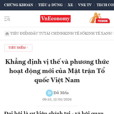
CHỨNG KHOÁN
TIÊU & DÙNG
XE
VNE TV
TECH CO
TIÊU ĐIỂM
ĐẦU TƯ
TÀI CHÍNH
KINH TẾ SỐ
KINH TẾ XANH
TIÊU ĐIỂM
Khẳng định vị thế và phương thức
hoạt động mới của Mặt trận Tổ
quốc Việt Nam
Đỗ Mến
Đ
09:53, 12/05/2026
Đại hội là sự kiện chính trị - xã hội quan