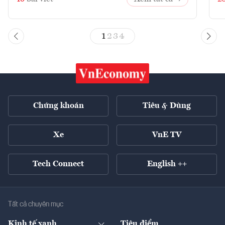
1
2
3
4
Chứng khoán
Tiêu & Dùng
Xe
VnE TV
Tech Connect
English ++
Tất cả chuyên mục
Kinh tế xanh
Tiêu điểm