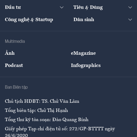
Dự án
Công nghiệp
Chuyển động 24h
Đối thoại
The Guide
Video
Đầu tư
Tiêu & Dùng
Quản trị số
Cafe BĐS
Thị trường
Kinh doanh
Kết nối
Tạp chí kinh tế Việt Nam
eMagazine
Nhà đầu tư
Du lịch
Công nghệ & Startup
Dân sinh
Tư vấn
Nông sản
Doanh nhân
Tư vấn Tiêu & Dùng
Infographics
Hạ tầng
Sức khỏe
Khung pháp lý
Doanh nghiệp
Địa phương
Thị trường
Bảo hiểm
Multimedia
Sự kiện
Nhân lực
Ảnh
eMagazine
Đẹp +
An sinh
Podcast
Infographics
Giải trí
Y tế
Nhà
Ban Biên tập
Ẩm thực
Chủ tịch HĐBT: TS. Chử Văn Lâm
Tổng biên tập: Chử Thị Hạnh
Tổng thư ký tòa soạn: Đào Quang Bính
Giấy phép Tạp chí điện tử số: 272/GP-BTTTT ngày
26/6/2020