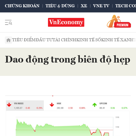
CHỨNG KHOÁN
TIÊU & DÙNG
XE
VNE TV
TECH CO
TIÊU ĐIỂM
ĐẦU TƯ
TÀI CHÍNH
KINH TẾ SỐ
KINH TẾ XANH
Dao động trong biên độ hẹp