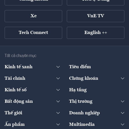
Xe
VnE TV
Tech Connect
English ++
Tất cả chuyên mục
Kinh tế xanh
Tiêu điểm
Chuyển động xanh
Tài chính
Chứng khoán
Pháp lý
Ngân hàng
Doanh nghiệp niêm yết
Kinh tế số
Hạ tầng
Thương hiệu xanh
Thị trường vốn
Thị trường
Sản phẩm - Thị trường
Bất động sản
Thị trường
Diễn đàn
Thuế
Đầu tư
Tài sản số
Chính sách
Xuất nhập khẩu
Thế giới
Doanh nghiệp
Bảo hiểm
Quốc tế
Dịch vụ số
Thị trường
Khung pháp lý
Kinh tế
Chuyển động
Ấn phẩm
Multimedia
Khung pháp lý
Start-up