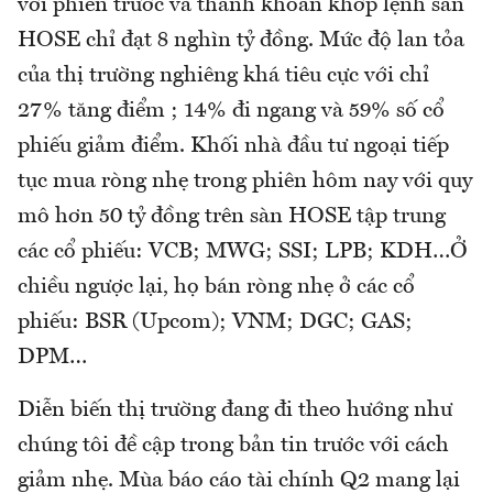
với phiên trước và thanh khoản khớp lệnh sàn
HOSE chỉ đạt 8 nghìn tỷ đồng. Mức độ lan tỏa
của thị trường nghiêng khá tiêu cực với chỉ
27% tăng điểm ; 14% đi ngang và 59% số cổ
phiếu giảm điểm. Khối nhà đầu tư ngoại tiếp
tục mua ròng nhẹ trong phiên hôm nay với quy
mô hơn 50 tỷ đồng trên sàn HOSE tập trung
các cổ phiếu: VCB; MWG; SSI; LPB; KDH…Ở
chiều ngược lại, họ bán ròng nhẹ ở các cổ
phiếu: BSR (Upcom); VNM; DGC; GAS;
DPM…
Diễn biến thị trường đang đi theo hướng như
chúng tôi đề cập trong bản tin trước với cách
giảm nhẹ. Mùa báo cáo tài chính Q2 mang lại