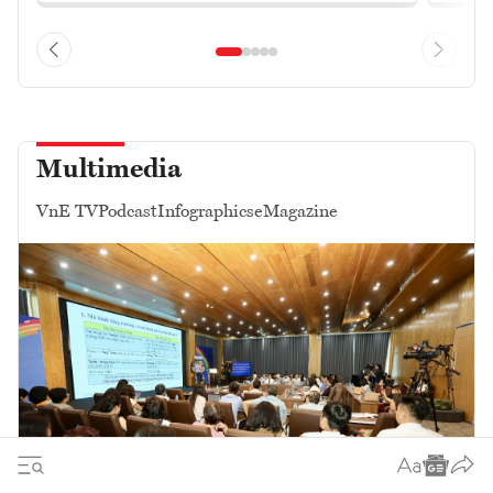
Multimedia
VnE TV
Podcast
Infographics
eMagazine