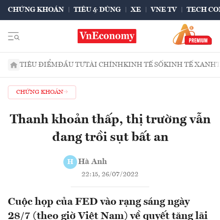
CHỨNG KHOÁN
TIÊU & DÙNG
XE
VNE TV
TECH CO
TIÊU ĐIỂM
ĐẦU TƯ
TÀI CHÍNH
KINH TẾ SỐ
KINH TẾ XANH
CHỨNG KHOÁN
Thanh khoản thấp, thị trường vẫn
đang trồi sụt bất an
Hà Anh
H
22:15, 26/07/2022
Cuộc họp của FED vào rạng sáng ngày
28/7 (theo giờ Việt Nam) về quyết tăng lãi