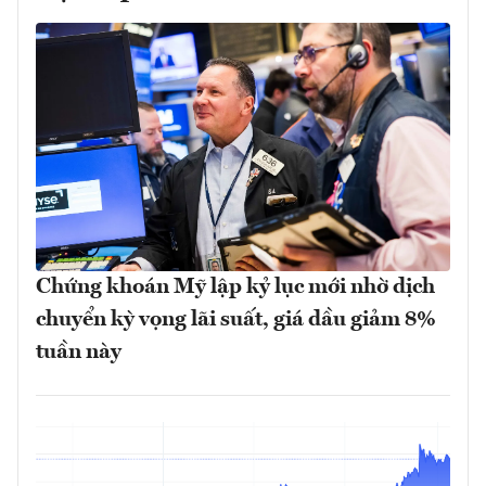
Chứng khoán Mỹ lập kỷ lục mới nhờ dịch
chuyển kỳ vọng lãi suất, giá dầu giảm 8%
tuần này