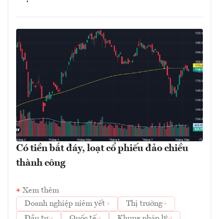
Có tiền bắt đáy, loạt cổ phiếu đảo chiều
thành công
Xem thêm
Doanh nghiệp niêm yết
Thị trường
Đầu tư
Quốc tế
Khung pháp lý