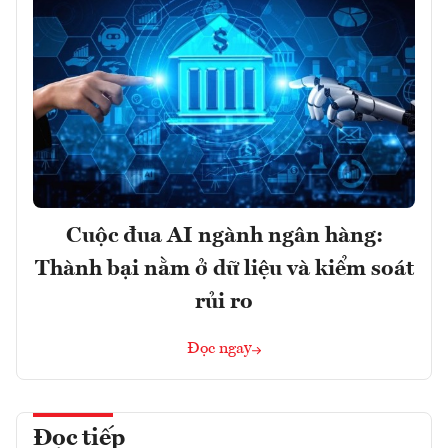
Cuộc đua AI ngành ngân hàng:
Thành bại nằm ở dữ liệu và kiểm soát
rủi ro
Đọc ngay
Đọc tiếp