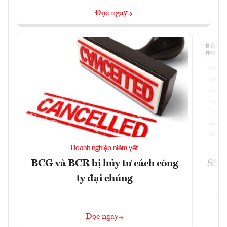
Đọc ngay
Doanh nghiệp niêm yết
BCG và BCR bị hủy tư cách công
SSI 
ty đại chúng
2/
Đọc ngay