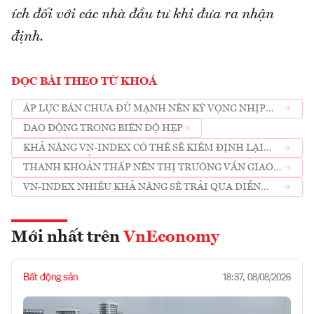
ích đối với các nhà đầu tư khi đưa ra nhận
định.
ĐỌC BÀI THEO TỪ KHOÁ
ÁP LỰC BÁN CHƯA ĐỦ MẠNH NÊN KỲ VỌNG NHỊP
HỒI SẼ SỚM QUAY LẠI
DAO ĐỘNG TRONG BIÊN ĐỘ HẸP
KHẢ NĂNG VN-INDEX CÓ THỂ SẼ KIỂM ĐỊNH LẠI
MỨC 1.180 ĐIỂ
THANH KHOẢN THẤP NÊN THỊ TRƯỜNG VẪN GIAO
DỊCH THEO HƯỚNG TRỒI SỤT
VN-INDEX NHIỀU KHẢ NĂNG SẼ TRẢI QUA DIỄN
BIẾN RUNG LẮC
Mới nhất trên
VnEconomy
Bất động sản
18:37, 08/08/2026