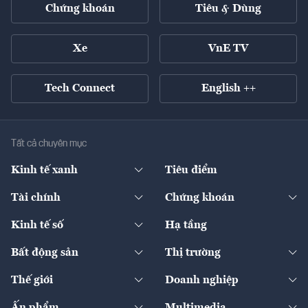
Chứng khoán
Tiêu & Dùng
Xe
VnE TV
Tech Connect
English ++
Tất cả chuyên mục
Kinh tế xanh
Tiêu điểm
Chuyển động xanh
Tài chính
Chứng khoán
Pháp lý
Ngân hàng
Doanh nghiệp niêm yết
Kinh tế số
Hạ tầng
Thương hiệu xanh
Thị trường vốn
Thị trường
Sản phẩm - Thị trường
Bất động sản
Thị trường
Diễn đàn
Thuế
Đầu tư
Tài sản số
Chính sách
Xuất nhập khẩu
Thế giới
Doanh nghiệp
Bảo hiểm
Quốc tế
Dịch vụ số
Thị trường
Khung pháp lý
Kinh tế
Chuyển động
Ấn phẩm
Multimedia