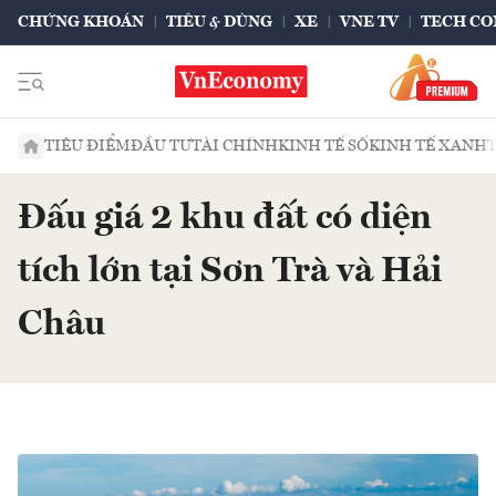
CHỨNG KHOÁN
TIÊU & DÙNG
XE
VNE TV
TECH CO
TIÊU ĐIỂM
ĐẦU TƯ
TÀI CHÍNH
KINH TẾ SỐ
KINH TẾ XANH
Đấu giá 2 khu đất có diện
tích lớn tại Sơn Trà và Hải
Châu