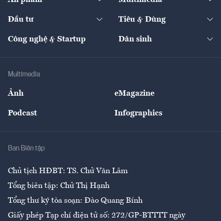
Khung pháp lý
Start-up
Dự án
Công nghiệp
Chuyển động 24h
Đối thoại
The Guide
Video
Đầu tư
Tiêu & Dùng
Quản trị số
Cafe BĐS
Thị trường
Kinh doanh
Kết nối
Tạp chí kinh tế Việt Nam
eMagazine
Nhà đầu tư
Du lịch
Công nghệ & Startup
Dân sinh
Tư vấn
Nông sản
Doanh nhân
Tư vấn Tiêu & Dùng
Infographics
Hạ tầng
Sức khỏe
Khung pháp lý
Doanh nghiệp
Địa phương
Thị trường
Bảo hiểm
Multimedia
Sự kiện
Nhân lực
Ảnh
eMagazine
Đẹp +
An sinh
Podcast
Infographics
Giải trí
Y tế
Nhà
Ban Biên tập
Ẩm thực
Chủ tịch HĐBT: TS. Chử Văn Lâm
Tổng biên tập: Chử Thị Hạnh
Tổng thư ký tòa soạn: Đào Quang Bính
Giấy phép Tạp chí điện tử số: 272/GP-BTTTT ngày