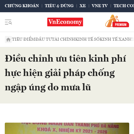
CHỨNG KHOÁN
TIÊU & DÙNG
XE
VNE TV
TECH CO
TIÊU ĐIỂM
ĐẦU TƯ
TÀI CHÍNH
KINH TẾ SỐ
KINH TẾ XANH
Điều chỉnh ưu tiên kinh phí
hực hiện giải pháp chống
ngập úng do mưa lũ