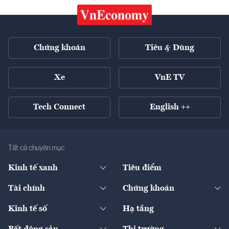
Chứng khoán
Tiêu & Dùng
Xe
VnE TV
Tech Connect
English ++
Tất cả chuyên mục
Kinh tế xanh
Tiêu điểm
Chuyển động xanh
Tài chính
Chứng khoán
Pháp lý
Ngân hàng
Doanh nghiệp niêm yết
Kinh tế số
Hạ tầng
Thương hiệu xanh
Thị trường vốn
Thị trường
Sản phẩm - Thị trường