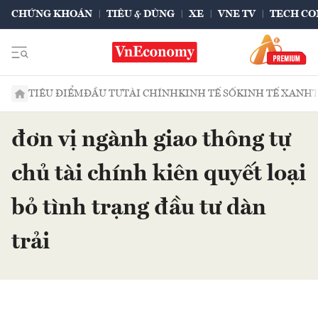
CHỨNG KHOÁN
TIÊU & DÙNG
XE
VNE TV
TECH CO
TIÊU ĐIỂM
ĐẦU TƯ
TÀI CHÍNH
KINH TẾ SỐ
KINH TẾ XANH
đơn vị ngành giao thông tự
chủ tài chính kiên quyết loại
bỏ tình trạng đầu tư dàn
trải