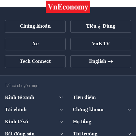
Chứng khoán
Tiêu & Dùng
Xe
VnE TV
Tech Connect
English ++
Tất cả chuyên mục
Kinh tế xanh
Tiêu điểm
Chuyển động xanh
Tài chính
Chứng khoán
Pháp lý
Ngân hàng
Doanh nghiệp niêm yết
Kinh tế số
Hạ tầng
Thương hiệu xanh
Thị trường vốn
Thị trường
Sản phẩm - Thị trường
Bất động sản
Thị trường