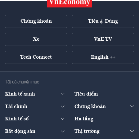
Chứng khoán
Tiêu & Dùng
Xe
VnE TV
Tech Connect
English ++
Tất cả chuyên mục
Kinh tế xanh
Tiêu điểm
Chuyển động xanh
Tài chính
Chứng khoán
Pháp lý
Ngân hàng
Doanh nghiệp niêm yết
Kinh tế số
Hạ tầng
Thương hiệu xanh
Thị trường vốn
Thị trường
Sản phẩm - Thị trường
Bất động sản
Thị trường
Diễn đàn
Thuế
Đầu tư
Tài sản số