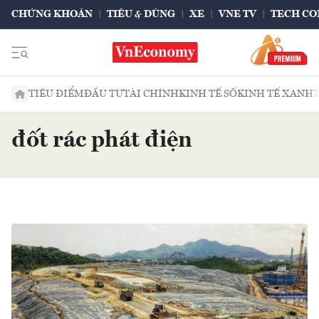
CHỨNG KHOÁN
TIÊU & DÙNG
XE
VNE TV
TECH CO
TIÊU ĐIỂM
ĐẦU TƯ
TÀI CHÍNH
KINH TẾ SỐ
KINH TẾ XANH
đốt rác phát điện