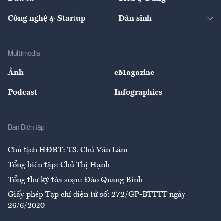
Quản trị số
Cafe BĐS
Thị trường
Kinh doanh
Kết nối
Tạp chí kinh tế Việt Nam
eMagazine
Nhà đầu tư
Du lịch
Công nghệ & Startup
Dân sinh
Tư vấn
Nông sản
Doanh nhân
Tư vấn Tiêu & Dùng
Infographics
Hạ tầng
Sức khỏe
Khung pháp lý
Doanh nghiệp
Địa phương
Thị trường
Bảo hiểm
Multimedia
Sự kiện
Nhân lực
Ảnh
eMagazine
Đẹp +
An sinh
Podcast
Infographics
Giải trí
Y tế
Nhà
Ban Biên tập
Ẩm thực
Chủ tịch HĐBT: TS. Chử Văn Lâm
Tổng biên tập: Chử Thị Hạnh
Tổng thư ký tòa soạn: Đào Quang Bính
Giấy phép Tạp chí điện tử số: 272/GP-BTTTT ngày
26/6/2020