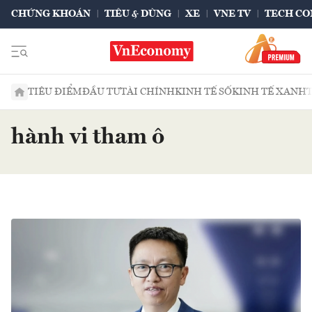
CHỨNG KHOÁN
TIÊU & DÙNG
XE
VNE TV
TECH CO
TIÊU ĐIỂM
ĐẦU TƯ
TÀI CHÍNH
KINH TẾ SỐ
KINH TẾ XANH
hành vi tham ô