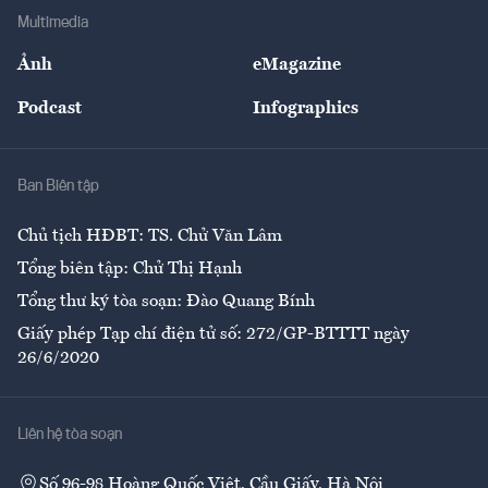
Địa phương
Thị trường
Bảo hiểm
Multimedia
Sự kiện
Nhân lực
Ảnh
eMagazine
Đẹp +
An sinh
Podcast
Infographics
Giải trí
Y tế
Nhà
Ban Biên tập
Ẩm thực
Chủ tịch HĐBT: TS. Chử Văn Lâm
Tổng biên tập: Chử Thị Hạnh
Tổng thư ký tòa soạn: Đào Quang Bính
Giấy phép Tạp chí điện tử số: 272/GP-BTTTT ngày
26/6/2020
Liên hệ tòa soạn
Số 96-98 Hoàng Quốc Việt, Cầu Giấy, Hà Nội