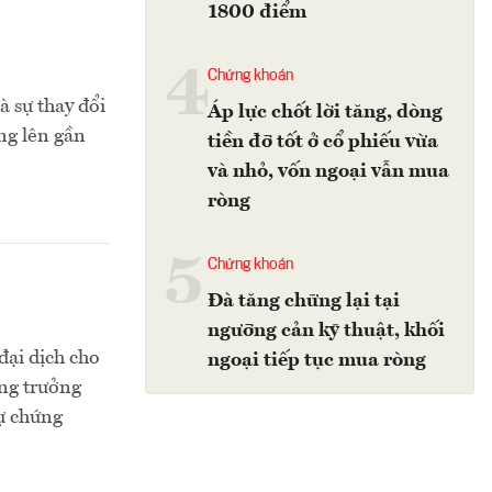
1800 điểm
4
Chứng khoán
à sự thay đổi
Áp lực chốt lời tăng, dòng
ng lên gần
tiền đỡ tốt ở cổ phiếu vừa
và nhỏ, vốn ngoại vẫn mua
ròng
5
Chứng khoán
Đà tăng chững lại tại
ngưỡng cản kỹ thuật, khối
đại dịch cho
ngoại tiếp tục mua ròng
ăng trưởng
tự chứng