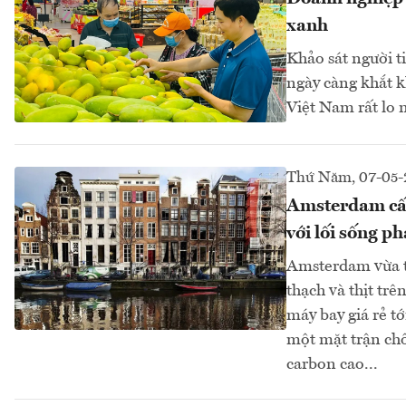
xanh
Khảo sát người t
ngày càng khắt k
Việt Nam rất lo n
Thứ Năm, 07-05-
Amsterdam cấm
với lối sống ph
Amsterdam vừa tr
thạch và thịt tr
máy bay giá rẻ t
một mặt trận chố
carbon cao...