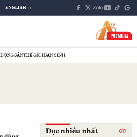
ENGLISH ++
 ĐỘNG SẢN
THẾ GIỚI
DÂN SINH
Đọc nhiều nhất
êu dùng