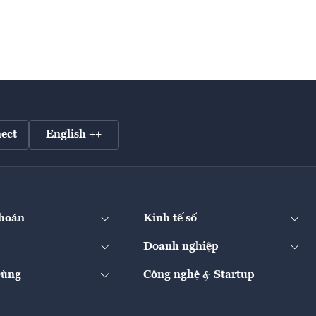
ect
English ++
hoán
Kinh tế số
Doanh nghiệp
Dùng
Công nghệ & Startup