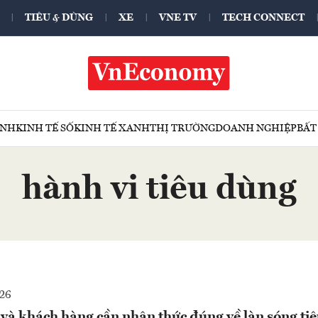
TIÊU & DÙNG
XE
VNE TV
TECH CONNECT
ÍNH
KINH TẾ SỐ
KINH TẾ XANH
THỊ TRƯỜNG
DOANH NGHIỆP
BẤT
hành vi tiêu dùng
26
và khách hàng cần nhận thức đúng về làn sóng ti