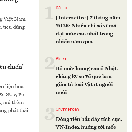
1
Đầu tư
[Interactive] 7 tháng năm
ng Việt Nam
2026: Nhiều chỉ số vĩ mô
i tiêu dùng
đạt mức cao nhất trong
nhiều năm qua
2
Video
ên chiến”
Bỏ mức lương cao ở Nhật,
chàng kỹ sư về quê làm
giàu từ loài vật ít người
n liệu hóa
nuôi
 xe SUV, vé
ang mở thêm
3
Chứng khoán
ùng phát thải
Dòng tiền bắt đáy tích cực,
VN-Index hướng tới mốc