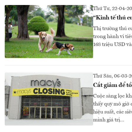
Thứ Tư, 22-04-2
“Kinh tế thú 
Thị trường thú c
trong hành vi ti
168 triệu USD và
Thứ Sáu, 06-03-
Cắt giảm để tồ
Cuộc sàng lọc kh
thấy quy mô giờ 
hiệu suất, các s
minh giá trị…