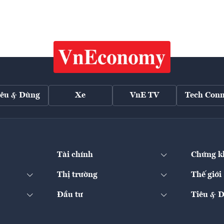
iêu & Dùng
Xe
VnE TV
Tech Conn
Tài chính
Chứng k
Thị trường
Thế giới
Đầu tư
Tiêu & 