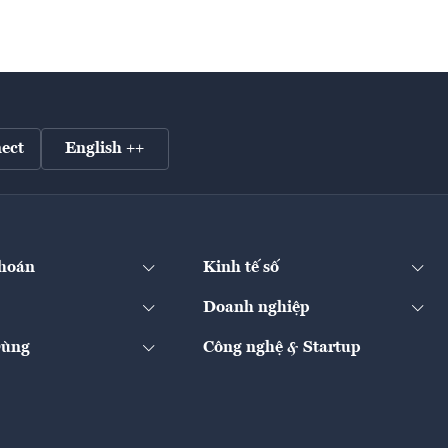
ect
English ++
hoán
Kinh tế số
Doanh nghiệp
Dùng
Công nghệ & Startup