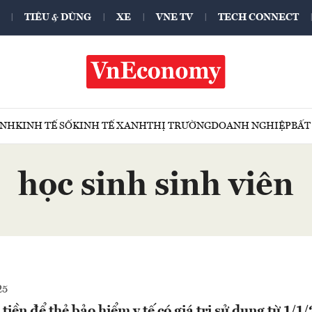
TIÊU & DÙNG
XE
VNE TV
TECH CONNECT
ÍNH
KINH TẾ SỐ
KINH TẾ XANH
THỊ TRƯỜNG
DOANH NGHIỆP
BẤT
học sinh sinh viên
25
tiền để thẻ bảo hiểm y tế có giá trị sử dụng từ 1/