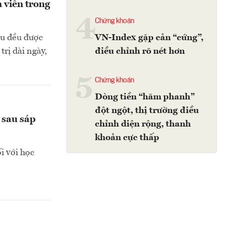
 viên trong
4
Chứng khoán
au đều được
VN-Index gặp cản “cứng”,
trị dài ngày,
điều chỉnh rõ nét hơn
5
Chứng khoán
Dòng tiền “hãm phanh”
đột ngột, thị trường điều
 sau sáp
chỉnh diện rộng, thanh
khoản cực thấp
i với học