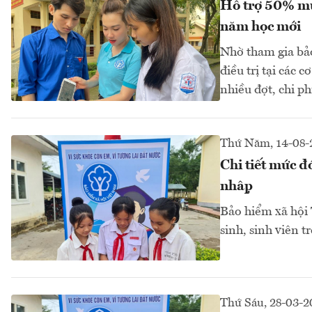
Hỗ trợ 50% mức
năm học mới
Nhờ tham gia bảo
điều trị tại các c
nhiều đợt, chi p
Thứ Năm, 14-08-
Chi tiết mức đ
nhập
Bảo hiểm xã hội
sinh, sinh viên 
Thứ Sáu, 28-03-2