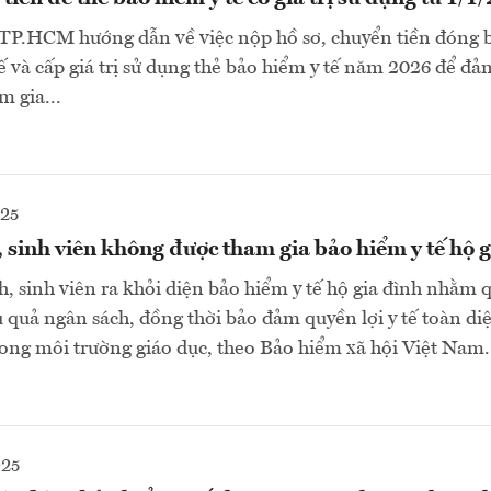
 TP.HCM hướng dẫn về việc nộp hồ sơ, chuyển tiền đóng 
tế và cấp giá trị sử dụng thẻ bảo hiểm y tế năm 2026 để đ
m gia...
025
, sinh viên không được tham gia bảo hiểm y tế hộ 
h, sinh viên ra khỏi diện bảo hiểm y tế hộ gia đình nhằm q
u quả ngân sách, đồng thời bảo đảm quyền lợi y tế toàn di
trong môi trường giáo dục, theo Bảo hiểm xã hội Việt Nam.
025