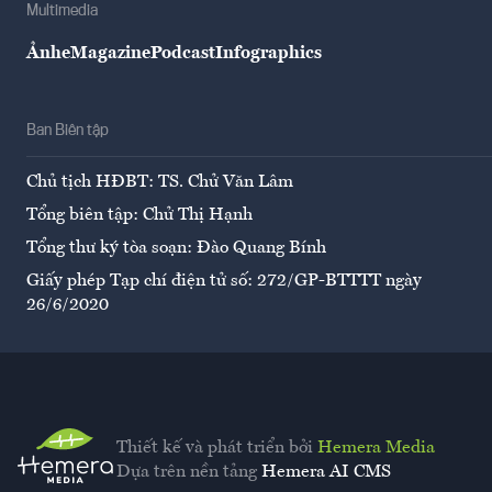
Multimedia
Ảnh
eMagazine
Podcast
Infographics
Ban Biên tập
Chủ tịch HĐBT: TS. Chử Văn Lâm
Tổng biên tập: Chử Thị Hạnh
Tổng thư ký tòa soạn: Đào Quang Bính
Giấy phép Tạp chí điện tử số: 272/GP-BTTTT ngày
26/6/2020
Thiết kế và phát triển bởi
Hemera Media
Dựa trên nền tảng
Hemera AI CMS