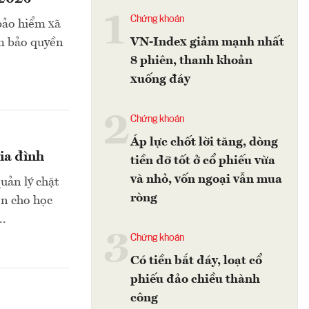
1
Chứng khoán
bảo hiểm xã
VN-Index giảm mạnh nhất
ảm bảo quyền
8 phiên, thanh khoản
xuống đáy
2
Chứng khoán
Áp lực chốt lời tăng, dòng
gia đình
tiền đỡ tốt ở cổ phiếu vừa
và nhỏ, vốn ngoại vẫn mua
uản lý chặt
ròng
ện cho học
..
3
Chứng khoán
Có tiền bắt đáy, loạt cổ
phiếu đảo chiều thành
công