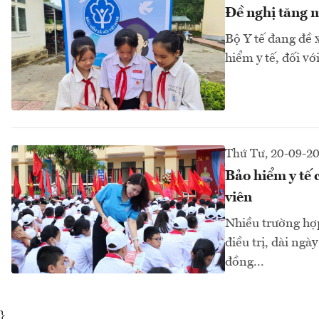
Đề nghị tăng m
Bộ Y tế đang đề 
hiểm y tế, đối vớ
Thứ Tư, 20-09-2
Bảo hiểm y tế 
viên
Nhiều trường hợp
điều trị, dài ngà
đồng...
}