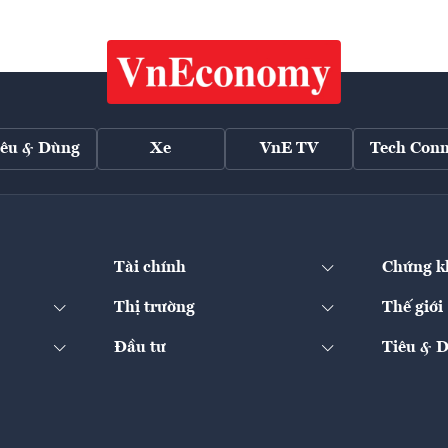
iêu & Dùng
Xe
VnE TV
Tech Conn
Tài chính
Chứng k
Thị trường
Thế giới
Đầu tư
Tiêu & 