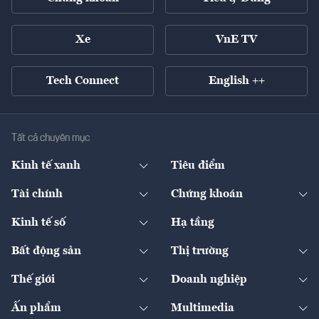
Xe
VnE TV
Tech Connect
English ++
Tất cả chuyên mục
Kinh tế xanh
Tiêu điểm
Chuyển động xanh
Tài chính
Chứng khoán
Pháp lý
Ngân hàng
Doanh nghiệp niêm yết
Kinh tế số
Hạ tầng
Thương hiệu xanh
Thị trường vốn
Thị trường
Sản phẩm - Thị trường
Bất động sản
Thị trường
Diễn đàn
Thuế
Đầu tư
Tài sản số
Chính sách
Xuất nhập khẩu
Thế giới
Doanh nghiệp
Bảo hiểm
Quốc tế
Dịch vụ số
Thị trường
Khung pháp lý
Kinh tế
Chuyển động
Ấn phẩm
Multimedia
Khung pháp lý
Start-up