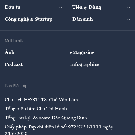
Dự án
Công nghiệp
Chuyển động 24h
Đối thoại
The Guide
Video
Đầu tư
Tiêu & Dùng
Quản trị số
Cafe BĐS
Thị trường
Kinh doanh
Kết nối
Tạp chí kinh tế Việt Nam
eMagazine
Nhà đầu tư
Du lịch
Công nghệ & Startup
Dân sinh
Tư vấn
Nông sản
Doanh nhân
Tư vấn Tiêu & Dùng
Infographics
Hạ tầng
Sức khỏe
Khung pháp lý
Doanh nghiệp
Địa phương
Thị trường
Bảo hiểm
Multimedia
Sự kiện
Nhân lực
Ảnh
eMagazine
Đẹp +
An sinh
Podcast
Infographics
Giải trí
Y tế
Nhà
Ban Biên tập
Ẩm thực
Chủ tịch HĐBT: TS. Chử Văn Lâm
Tổng biên tập: Chử Thị Hạnh
Tổng thư ký tòa soạn: Đào Quang Bính
Giấy phép Tạp chí điện tử số: 272/GP-BTTTT ngày
26/6/2020