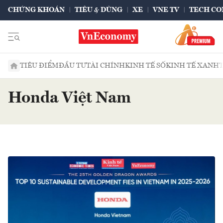
CHỨNG KHOÁN
TIÊU & DÙNG
XE
VNE TV
TECH CO
TIÊU ĐIỂM
ĐẦU TƯ
TÀI CHÍNH
KINH TẾ SỐ
KINH TẾ XANH
Honda Việt Nam