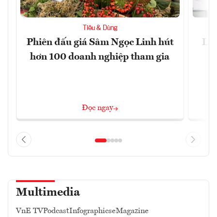
Tiêu & Dùng
Phiên đấu giá Sâm Ngọc Linh hút
Làm
hơn 100 doanh nghiệp tham gia
Đọc ngay
Multimedia
VnE TV
Podcast
Infographics
eMagazine