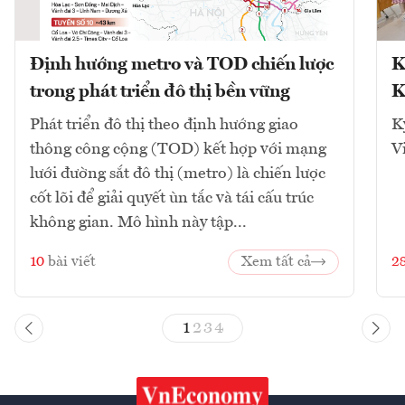
Định hướng metro và TOD chiến lược
K
trong phát triển đô thị bền vững
K
Phát triển đô thị theo định hướng giao
K
thông công cộng (TOD) kết hợp với mạng
V
lưới đường sắt đô thị (metro) là chiến lược
cốt lõi để giải quyết ùn tắc và tái cấu trúc
không gian. Mô hình này tập...
10
bài viết
Xem tất cả
2
1
2
3
4