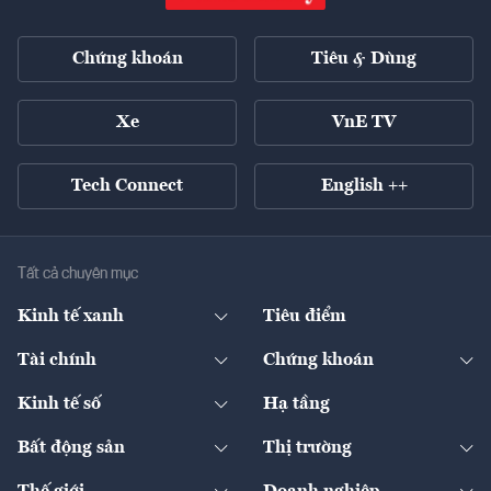
Chứng khoán
Tiêu & Dùng
Xe
VnE TV
Tech Connect
English ++
Tất cả chuyên mục
Kinh tế xanh
Tiêu điểm
Chuyển động xanh
Tài chính
Chứng khoán
Pháp lý
Ngân hàng
Doanh nghiệp niêm yết
Kinh tế số
Hạ tầng
Thương hiệu xanh
Thị trường vốn
Thị trường
Sản phẩm - Thị trường
Bất động sản
Thị trường
Diễn đàn
Thuế
Đầu tư
Tài sản số
Chính sách
Xuất nhập khẩu