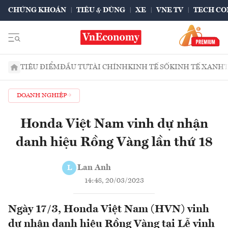
CHỨNG KHOÁN
TIÊU & DÙNG
XE
VNE TV
TECH CO
TIÊU ĐIỂM
ĐẦU TƯ
TÀI CHÍNH
KINH TẾ SỐ
KINH TẾ XANH
DOANH NGHIỆP
Honda Việt Nam vinh dự nhận
danh hiệu Rồng Vàng lần thứ 18
Lan Anh
L
14:48, 20/03/2023
Ngày 17/3, Honda Việt Nam (HVN) vinh
dự nhận danh hiệu Rồng Vàng tại Lễ vinh