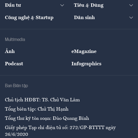
The Guide
Video
Đầu tư
Tiêu & Dùng
Quản trị số
Cafe BĐS
Thị trường
Kinh doanh
Kết nối
Tạp chí kinh tế Việt Nam
eMagazine
Nhà đầu tư
Du lịch
Công nghệ & Startup
Dân sinh
Tư vấn
Nông sản
Doanh nhân
Tư vấn Tiêu & Dùng
Infographics
Hạ tầng
Sức khỏe
Khung pháp lý
Doanh nghiệp
Địa phương
Thị trường
Bảo hiểm
Multimedia
Sự kiện
Nhân lực
Ảnh
eMagazine
Đẹp +
An sinh
Podcast
Infographics
Giải trí
Y tế
Nhà
Ban Biên tập
Ẩm thực
Chủ tịch HĐBT: TS. Chử Văn Lâm
Tổng biên tập: Chử Thị Hạnh
Tổng thư ký tòa soạn: Đào Quang Bính
Giấy phép Tạp chí điện tử số: 272/GP-BTTTT ngày
26/6/2020