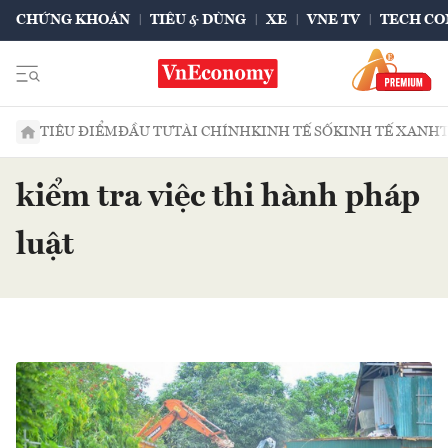
CHỨNG KHOÁN
TIÊU & DÙNG
XE
VNE TV
TECH CO
TIÊU ĐIỂM
ĐẦU TƯ
TÀI CHÍNH
KINH TẾ SỐ
KINH TẾ XANH
kiểm tra việc thi hành pháp
luật