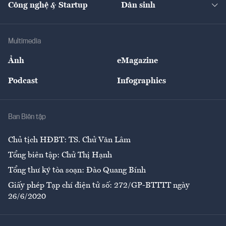
Công nghệ & Startup
Dân sinh
Tư vấn
Nông sản
Doanh nhân
Tư vấn Tiêu & Dùng
Infographics
Hạ tầng
Sức khỏe
Khung pháp lý
Doanh nghiệp
Địa phương
Thị trường
Bảo hiểm
Multimedia
Sự kiện
Nhân lực
Ảnh
eMagazine
Đẹp +
An sinh
Podcast
Infographics
Giải trí
Y tế
Nhà
Ban Biên tập
Ẩm thực
Chủ tịch HĐBT: TS. Chử Văn Lâm
Tổng biên tập: Chử Thị Hạnh
Tổng thư ký tòa soạn: Đào Quang Bính
Giấy phép Tạp chí điện tử số: 272/GP-BTTTT ngày
26/6/2020