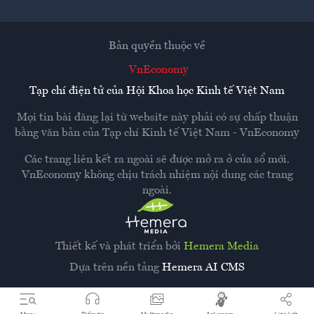
Bản quyền thuộc về
VnEconomy
Tạp chí điện tử của Hội Khoa học Kinh tế Việt Nam
Mọi tin bài đăng lại từ website này phải có sự chấp thuận
bằng văn bản của
Tạp chí Kinh tế Việt Nam - VnEconomy
Các trang liên kết ra ngoài sẽ được mở ra ở cửa sổ mới.
VnEconomy không chịu trách nhiệm nội dung các trang
ngoài.
Thiết kế và phát triển bởi
Hemera Media
Dựa trên nền tảng
Hemera AI CMS