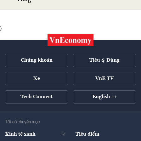
}
Chứng khoán
Tiêu & Dùng
Xe
VnE TV
Tech Connect
English ++
Tất cả chuyên mục
Kinh tế xanh
Tiêu điểm