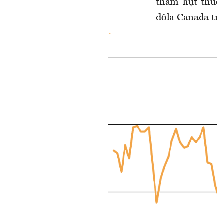
thâm hụt thư
đôla Canada t