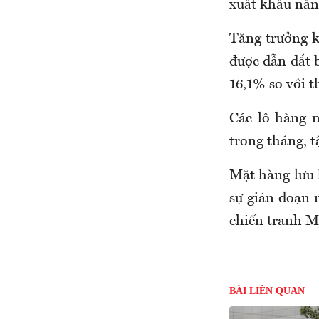
xuất khẩu năn
Tăng trưởng k
được dẫn dắt b
16,1% so với t
Các lô hàng 
trong tháng, t
Mặt hàng lưu 
sự gián đoạn 
chiến tranh M
BÀI LIÊN QUAN