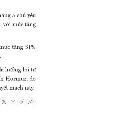
háng 5 chủ yếu
i, với mức tăng
 mức tăng 51%
.
a hưởng lợi từ
iển Hormuz, do
uyết mạch này.