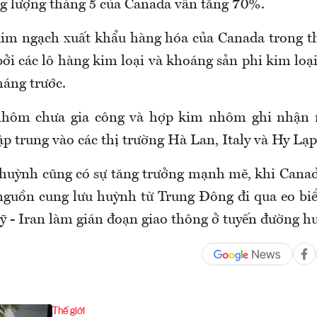
g lượng tháng 5 của Canada vẫn tăng 70%.
im ngạch xuất khẩu hàng hóa của Canada trong t
ởi các lô hàng kim loại và khoáng sản phi kim loạ
háng trước.
nhôm chưa gia công và hợp kim nhôm ghi nhận
ập trung vào các thị trường Hà Lan, Italy và Hy Lạp
huỳnh cũng có sự tăng trưởng mạnh mẽ, khi Canad
nguồn cung lưu huỳnh từ Trung Đông đi qua eo b
ỹ - Iran làm gián đoạn giao thông ở tuyến đường h
Thế giới