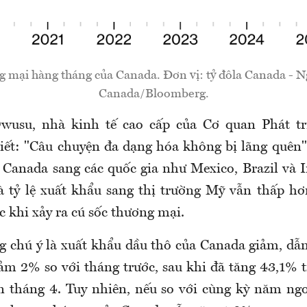
 mại hàng tháng của Canada. Đơn vị: tỷ đôla Canada - Ng
Canada/Bloomberg.
wusu, nhà kinh tế cao cấp của Cơ quan Phát tr
iết: "Câu chuyện đa dạng hóa không bị lãng quên"
 Canada sang các quốc gia như Mexico, Brazil và 
à tỷ lệ xuất khẩu sang thị trường Mỹ vẫn thấp hơ
 khi xảy ra cú sốc thương mại.
 chú ý là xuất khẩu dầu thô của Canada giảm, dẫn
ảm 2% so với tháng trước, sau khi đã tăng 43,1% t
n tháng 4. Tuy nhiên, nếu so với cùng kỳ năm ng