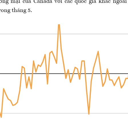
ơng mại của Canada với các quốc gia khác ngoài 
rong tháng 5.