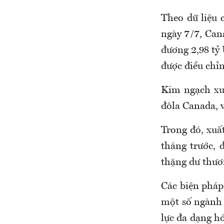
Theo dữ liệu 
ngày 7/7, Can
đương 2,98 tỷ 
được điều chỉn
Kim ngạch xuấ
đôla Canada, 
Trong đó, xuấ
tháng trước, 
thặng dư thươn
Các biện phá
một số ngành 
lực đa dạng h