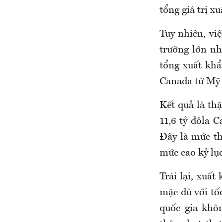
tổng giá trị x
Tuy nhiên, việ
trường lớn nh
tổng xuất khẩ
Canada từ Mỹ
Kết quả là th
11,6 tỷ đôla 
Đây là mức t
mức cao kỷ lục
Trái lại, xuấ
mặc dù với tố
quốc gia khô