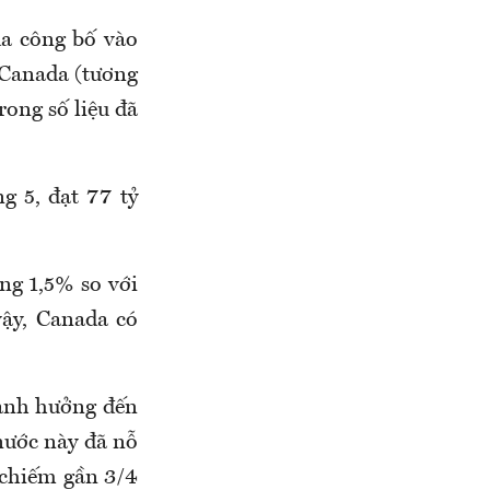
da công bố vào
 Canada (tương
rong số liệu đã
g 5, đạt 77 tỷ
ng 1,5% so với
vậy, Canada có
ảnh hưởng đến
nước này đã nỗ
 chiếm gần 3/4