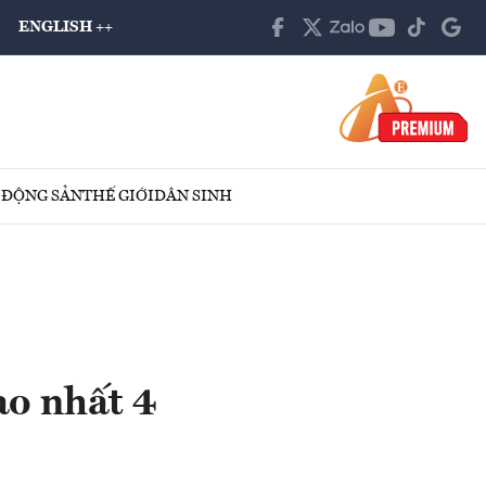
ENGLISH ++
 ĐỘNG SẢN
THẾ GIỚI
DÂN SINH
ao nhất 4