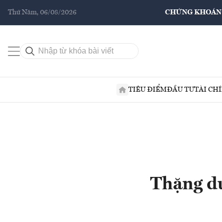
Thứ Năm, 06/08/2026
CHỨNG KHOÁN
TIÊU ĐIỂM
ĐẦU TƯ
TÀI CH
Thặng dư