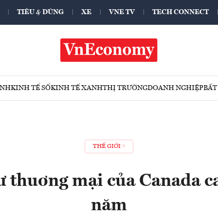
TIÊU & DÙNG
XE
VNE TV
TECH CONNECT
ÍNH
KINH TẾ SỐ
KINH TẾ XANH
THỊ TRƯỜNG
DOANH NGHIỆP
BẤT
THẾ GIỚI
 thuơng mại của Canada c
năm