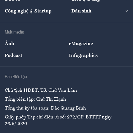
Quản trị số
Cafe BĐS
Thị trường
Kinh doanh
Kết nối
Tạp chí kinh tế Việt Nam
eMagazine
Nhà đầu tư
Du lịch
Công nghệ & Startup
Dân sinh
Tư vấn
Nông sản
Doanh nhân
Tư vấn Tiêu & Dùng
Infographics
Hạ tầng
Sức khỏe
Khung pháp lý
Doanh nghiệp
Địa phương
Thị trường
Bảo hiểm
Multimedia
Sự kiện
Nhân lực
Ảnh
eMagazine
Đẹp +
An sinh
Podcast
Infographics
Giải trí
Y tế
Nhà
Ban Biên tập
Ẩm thực
Chủ tịch HĐBT: TS. Chử Văn Lâm
Tổng biên tập: Chử Thị Hạnh
Tổng thư ký tòa soạn: Đào Quang Bính
Giấy phép Tạp chí điện tử số: 272/GP-BTTTT ngày
26/6/2020