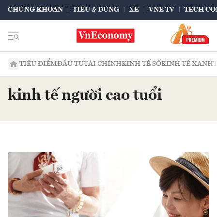
CHỨNG KHOÁN
TIÊU & DÙNG
XE
VNE TV
TECH CO
TIÊU ĐIỂM
ĐẦU TƯ
TÀI CHÍNH
KINH TẾ SỐ
KINH TẾ XANH
kinh tế người cao tuổi