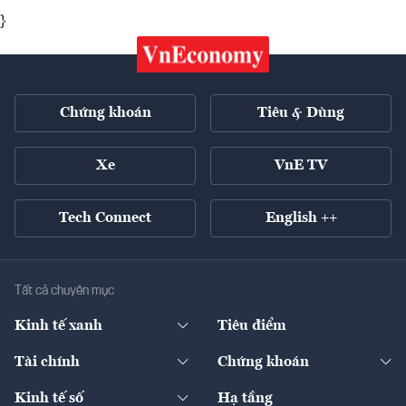
}
Chứng khoán
Tiêu & Dùng
Xe
VnE TV
Tech Connect
English ++
Tất cả chuyên mục
Kinh tế xanh
Tiêu điểm
Chuyển động xanh
Tài chính
Chứng khoán
Pháp lý
Ngân hàng
Doanh nghiệp niêm yết
Kinh tế số
Hạ tầng