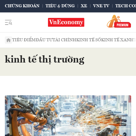
CHỨNG KHOÁN
TIÊU & DÙNG
XE
VNE TV
TECH CO
TIÊU ĐIỂM
ĐẦU TƯ
TÀI CHÍNH
KINH TẾ SỐ
KINH TẾ XANH
kinh tế thị trường